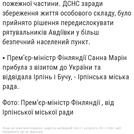
пожежної частини. ДСНС заради
збереження життя особового складу, було
прийнято рішення передислокувати
рятувальників Авдіївки у більш
безпечний населений пункт.
▪️ Прем’єр-міністр Фінляндії Санна Марін
прибула з візитом до України та
відвідала Ірпінь і Бучу, - Ірпінська міська
рада.
Фото: Прем’єр-міністр Фінляндії , від
Ірпінської міської ради
Якщо ви помітили помилку, виділіть необхідний текст і натисніть Ctrl + Enter, щоб
повідомити про це редакцію