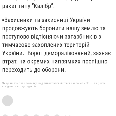
ракет типу “Калібр”.
▪️Захисники та захисниці України
продовжують боронити нашу землю та
поступово відтісняючи загарбників з
тимчасово захоплених територій
України. Ворог деморалізований, зазнає
втрат, на окремих напрямках поспішно
переходить до оборони.
Якщо ви помітили помилку, виділіть необхідний текст і натисніть Ctrl + Enter, щоб
повідомити про це редакцію