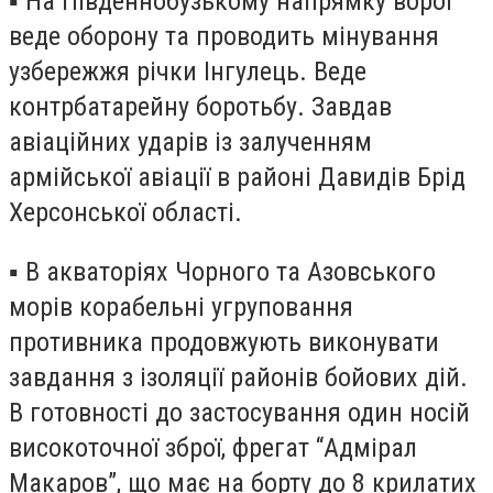
▪️ На Південнобузькому напрямку ворог
веде оборону та проводить мінування
узбережжя річки Інгулець. Веде
контрбатарейну боротьбу. Завдав
авіаційних ударів із залученням
армійської авіації в районі Давидів Брід
Херсонської області.
▪️ В акваторіях Чорного та Азовського
морів корабельні угруповання
противника продовжують виконувати
завдання з ізоляції районів бойових дій.
В готовності до застосування один носій
високоточної зброї, фрегат “Адмірал
Макаров”, що має на борту до 8 крилатих