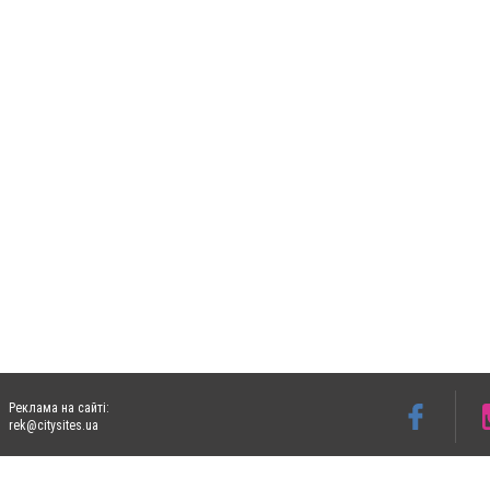
Реклама на сайті:
rek@citysites.ua
Допускається цитування матеріалів без отримання попередньої згоди 05763.com.ua з