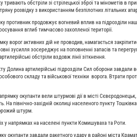
у тривають обстріли зі стрілецької зброї та мінометів в п
ітряну розвідку з використанням безпілотних літальних апа
мку противник продовжує вогневий вплив на підрозділи наш
осування вглиб тимчасово захопленої території.
мку ворог активних дій не проводив, намагається закріпити
овні зусилля зосереджує на поповненні запасів та перегру
артилерійські обстріли вздовж лінії зіткнення.
кту Долина артилерійські підрозділи Сил оборони завдали 
собового складу та військової техніки ворога. Втрати про
прямку окупанти вели штурмові дії в місті Сєвєродонецьк, 
ть. На північно-західній околиці населеного пункту Тошківка
ворожий штурм.
іх у напрямках на населені пункти Комишуваха та Роти.
мку окупанти завдали ракетного удару в районі міста Крама