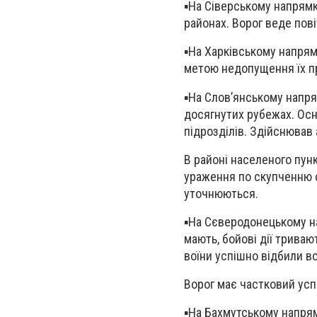
▪️На Сіверському напрямк
районах. Ворог веде пов
▪️На Харківському напря
метою недопущення їх пр
▪️На Слов’янському напря
досягнутих рубежах. Осн
підрозділів. Здійснював 
В районі населеного пун
ураження по скупченню о
уточнюються.
▪️На Сєверодонецькому на
мають, бойові дії триваю
воїни успішно відбили 
Ворог має частковий усп
▪️На Бахмутському напря