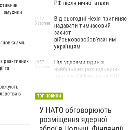
РФ після нічної атаки
ротивник
 і змусили
Від сьогодні Чехія припиняє
11:17
5 серпня
надавати тимчасовий
захист
військовозобов’язаним
тановка змін
українцям
та реактивних
Під ударами один з
10:57
5 серпня
ї та
найбільших розподільчих
центрів Wildberries та НПЗ .
Безпілотники масовано
довжують
атакували росію
плавства в
ТОП НОВИНИ
У НАТО обговорюють
розміщення ядерної
зброї в Польщі, Фінляндії