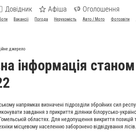
Довідник
Афіша
Оголошення
боти
Вакансії
Погода
Нерухомість
Авто / Мото
Фотозвіти
ійне джерело
на інформація станом
22
іському напрямках визначені підрозділи збройних сил респу
конувати завдання з прикриття ділянки білорусько-україн
 Гомельській областях. Для недопущення викриття позицій 
ехніки місцевому населенню заборонено відвідування лісів