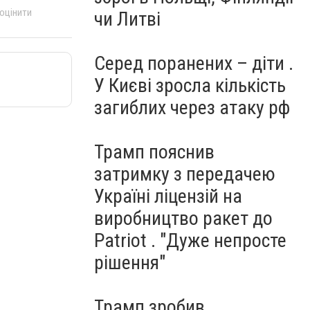
 оцінити
чи Литві
Серед поранених – діти .
У Києві зросла кількість
загиблих через атаку рф
Трамп пояснив
затримку з передачею
Україні ліцензій на
виробництво ракет до
Patriot . "Дуже непросте
рішення"
Трамп зробив