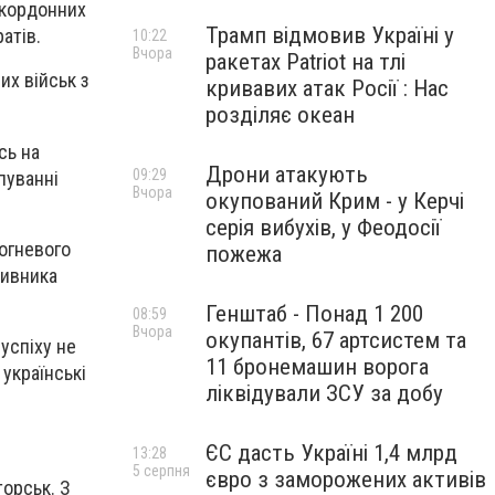
рикордонних
Трамп відмовив Україні у
ратів.
10:22
Вчора
ракетах Patriot на тлі
их військ з
кривавих атак Росії : Нас
розділяє океан
сь на
Дрони атакують
09:29
пуванні
Вчора
окупований Крим - у Керчі
серія вибухів, у Феодосії
вогневого
пожежа
тивника
Генштаб - Понад 1 200
08:59
Вчора
окупантів, 67 артсистем та
успіху не
11 бронемашин ворога
 українські
ліквідували ЗСУ за добу
ЄС дасть Україні 1,4 млрд
13:28
5 серпня
євро з заморожених активів
торськ. З