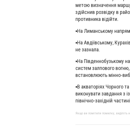
метою визначення маршру
здійснив розвідку в райо
противника відійти.
▪️На Лиманському напрям
▪️На Авдіївському, Кура
не зазнала.
▪️На Південнобузькому на
систем залпового вогню,
встановлюють мінно-виб
▪️В акваторіях Чорного 
виконувати завдання з і
північно-західній частин
Якщо ви помітили помилку, виділіть нео