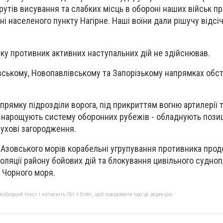
тів висування та слабких місць в обороні наших військ п
ні населеного пункту Нагірне. Наші воїни дали рішучу відсіч
ку противник активних наступальних дій не здійснював.
хівському, Новопавлівському та Запорізькому напрямках обс
прямку підрозділи ворога, під прикриттям вогню артилерії 
 нарощують систему оборонних рубежів - обладнують позиці
ухові загородження.
та Азовського морів корабельні угрупування противника про
золяції району бойових дій та блокування цивільного судно
і Чорного моря.
бхідний текст і натисніть Ctrl + Enter, щоб повідомити про це редакцію