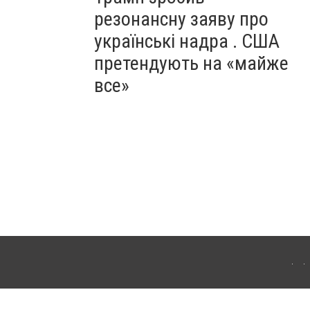
резонансну заяву про
українські надра . США
претендують на «майже
все»
ергачі. Для інтернет-видань обов'язкове розміщення прямого, відкритого для