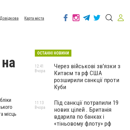
Довідкова
Карта міста
ОСТАННІ НОВИНИ
 на
Через військові зв'язки з
12:41
Вчора
Китаєм та рф США
розширили санкції проти
Куби
бліки
Під санкції потрапили 19
11:13
ського
Вчора
нових цілей . Британія
та місць
вдарила по банках і
.
«тіньовому флоту» рф