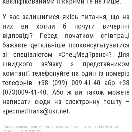
кваліфікованими лікарями та не лише.
У вас залишилися якісь питання, що на
них ви хотіли б почути вичерпні
відповіді? Перед початком співпраці
бажаєте детальніше проконсультуватися
зі спеціалістом «СпецМедТранс»? Для
швидкого зв'язку з представником
компанії, телефонуйте на один із номерів
телефонів: +38 (099) 009-41-40 або +38
(073)009-41-40. Або ж ви також можете
написати сюди на електронну пошту –
specmedtrans@ukr.net
.
Якщо ви помітили помилку, виділіть необхідний текст і натисніть Ctrl + Enter, щоб
повідомити про це редакцію