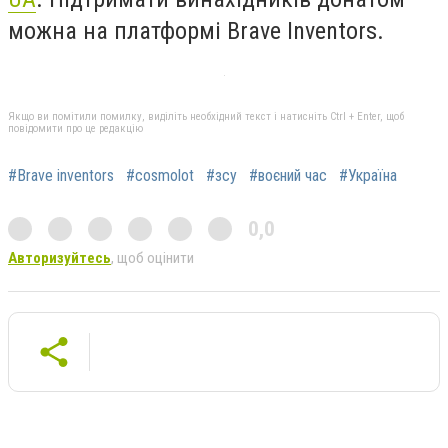
можна на платформі
Brave Inventors
.
Якщо ви помітили помилку, виділіть необхідний текст і натисніть Ctrl + Enter, щоб
повідомити про це редакцію
#Brave inventors
#cosmolot
#зсу
#воєний час
#Україна
0,0
Авторизуйтесь
, щоб оцінити