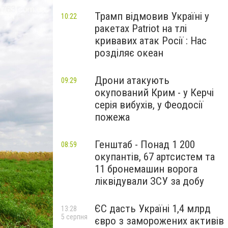
Трамп відмовив Україні у
10:22
ракетах Patriot на тлі
кривавих атак Росії : Нас
розділяє океан
Дрони атакують
09:29
окупований Крим - у Керчі
серія вибухів, у Феодосії
пожежа
Генштаб - Понад 1 200
08:59
окупантів, 67 артсистем та
11 бронемашин ворога
ліквідували ЗСУ за добу
ЄС дасть Україні 1,4 млрд
13:28
5 серпня
євро з заморожених активів