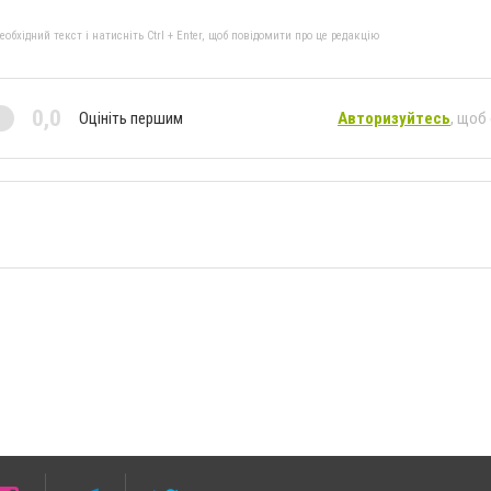
бхідний текст і натисніть Ctrl + Enter, щоб повідомити про це редакцію
0,0
Оцініть першим
Авторизуйтесь
, щоб