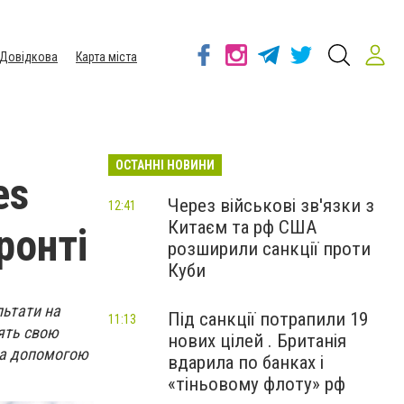
Довідкова
Карта міста
ОСТАННІ НОВИНИ
es
Через військові зв'язки з
12:41
Китаєм та рф США
ронті
розширили санкції проти
Куби
льтати на
Під санкції потрапили 19
11:13
дять свою
нових цілей . Британія
 за допомогою
вдарила по банках і
«тіньовому флоту» рф