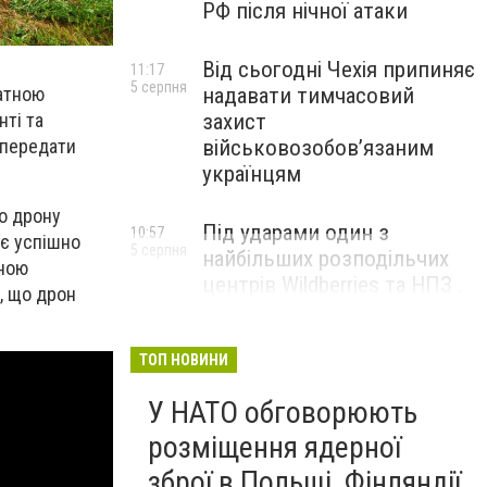
РФ після нічної атаки
Від сьогодні Чехія припиняє
11:17
5 серпня
ватною
надавати тимчасовий
нті та
захист
 передати
військовозобов’язаним
українцям
о дрону
Під ударами один з
10:57
ає успішно
5 серпня
найбільших розподільчих
вною
центрів Wildberries та НПЗ .
, що дрон
Безпілотники масовано
атакували росію
ТОП НОВИНИ
У НАТО обговорюють
розміщення ядерної
зброї в Польщі, Фінляндії