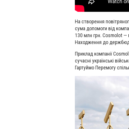
На створення повітряног
сума допомоги від компа
130 млн грн. Cosmolot — 
Находження до держбюдже
Приклад компанії Cosmol
сучасні українські війсь
Гартуймо Перемогу спіл