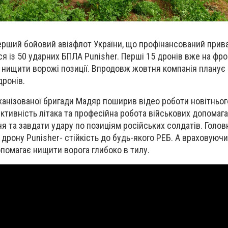
 перший бойовий авіафлот України, що профінансований при
я із 50 ударних БПЛА Punisher. Перші 15 дронів вже на фро
 нищити ворожі позиції. Впродовж жовтня компанія планує
дронів.
анізованої бригади Мадяр поширив відео роботи новітньог
ективність літака та професійна робота військових допомаг
я та завдати удару по позиціям російських солдатів. Голо
 дрону Punisher- стійкість до будь-якого РЕБ. А враховуючи
опомагає нищити ворога глибоко в тилу.