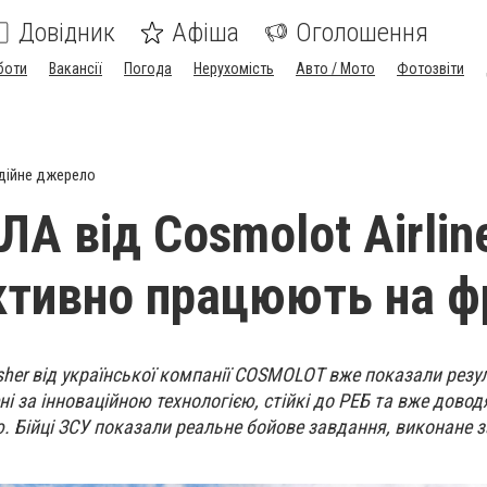
Довідник
Афіша
Оголошення
боти
Вакансії
Погода
Нерухомість
Авто / Мото
Фотозвіти
дійне джерело
А від Cosmolot Airlin
тивно працюють на ф
sher від української компанії COSMOLOT вже показали резу
ні за інноваційною технологією, стійкі до РЕБ та вже дово
ю. Бійці ЗСУ показали реальне бойове завдання, виконане