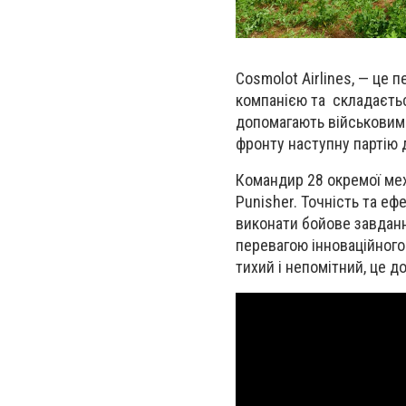
Cosmolot Airlines, — це
компанією та складаєтьс
допомагають військовим
фронту наступну партію 
Командир 28 окремої мех
Punisher. Точність та еф
виконати бойове завданн
перевагою інноваційного
тихий і непомітний, це д