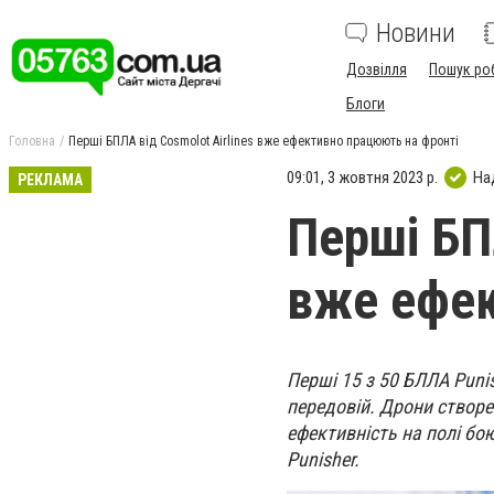
Новини
Дозвілля
Пошук ро
Блоги
Головна
Перші БПЛА від Cosmolot Airlines вже ефективно працюють на фронті
09:01, 3 жовтня 2023 р.
На
РЕКЛАМА
Перші БПЛ
вже ефек
Перші 15 з 50 БЛЛА Puni
передовій. Дрони створе
ефективність на полі бо
Punisher.