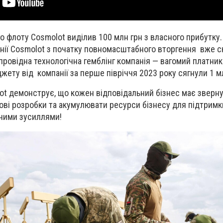
о флоту Cosmolot виділив 100 млн грн з власного прибутку.
нії Cosmolot з початку повномасштабного вторгення вже с
провідна технологічна гемблінг компанія — вагомий платник
ту від компанії за перше півріччя 2023 року сягнули 1 м
ot демонструє, що кожен відповідальний бізнес має зверну
кові розробки та акумулювати ресурси бізнесу для підтримк
ьними зусиллями!