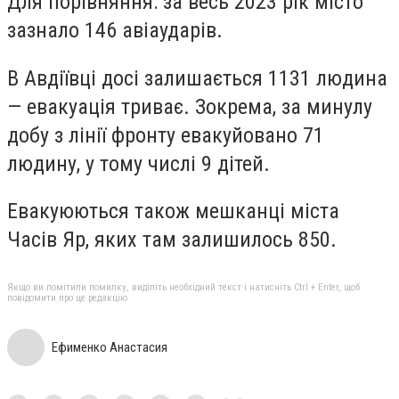
Для порівняння: за весь 2023 рік місто
зазнало 146 авіаударів.
В Авдіївці досі залишається 1131 людина
— евакуація триває. Зокрема, за минулу
добу з лінії фронту евакуйовано 71
людину, у тому числі 9 дітей.
Евакуюються також мешканці міста
Часів Яр, яких там залишилось 850.
Якщо ви помітили помилку, виділіть необхідний текст і натисніть Ctrl + Enter, щоб
повідомити про це редакцію
Ефименко Анастасия