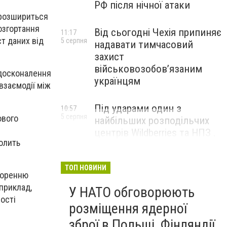
РФ після нічної атаки
 розшириться
озгортання
Від сьогодні Чехія припиняє
11:17
т даних від
5 серпня
надавати тимчасовий
захист
військовозобов’язаним
удосконалення
українцям
взаємодії між
Під ударами один з
10:57
5 серпня
ового
найбільших розподільчих
центрів Wildberries та НПЗ .
олить
Безпілотники масовано
атакували росію
ТОП НОВИНИ
воренню
приклад,
У НАТО обговорюють
ості
розміщення ядерної
зброї в Польщі, Фінляндії