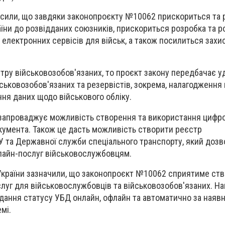
лосили, що завдяки законопроєкту №10062 прискориться та
їни до розвідданих союзників, прискориться розробка та р
 електронних сервісів для військ, а також посилиться захис
тру військовозобов'язаних, то проєкт закону передбачає 
ськовозобов'язаних та резервістів, зокрема, налагодження 
ня даних щодо військового обліку.
т запроваджує можливість створення та використання цифр
кумента. Також це дасть можливість створити реєстр
 та Державної служби спеціального транспорту, який дозв
лайн-послуг військовослужбовцям.
України зазначили, що законопроєкт №10062 сприятиме ст
луг для військовослужбовців та військовозобов'язаних. На
дання статусу УБД онлайн, офлайн та автоматично за наявн
мі.