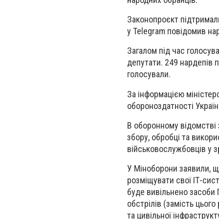
Законопроєкт підтримали
у Telegram повідомив на
Загалом під час голосува
депутати. 249 нардепів п
голосували.
За інформацією міністе
обороноздатності України
В оборонному відомстві 
збору, обробці та викор
військовослужбовців у 
У Міноборони заявили, щ
розміщувати свої ІТ-сис
буде вивільнено засоби 
обстрілів (замість цьог
та цивільної інфраструкт