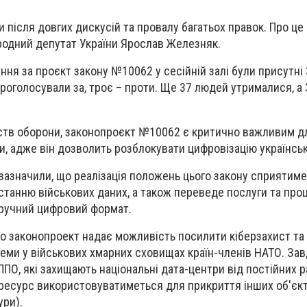
 після довгих дискусій та провалу багатьох правок. Про це
родний депутат України Ярослав Железняк.
ння за проєкт закону №10062 у сесійній залі були присутні
роголосували за, троє – проти. Ще 37 людей утрималися, а 
рств оборони, законопроєкт №10062 є критично важливим д
, адже він дозволить розблокувати цифровізацію українсько
зазначили, що реалізація положень цього закону сприятим
истанню військових даних, а також переведе послуги та про
зручний цифровий формат.
о законопроект надає можливість посилити кіберзахист та
теми у військових хмарних сховищах країн-членів НАТО. За
ППО, які захищають національні дата-центри від постійних 
о ресурс використовуватиметься для прикриття інших об'єкт
ури).