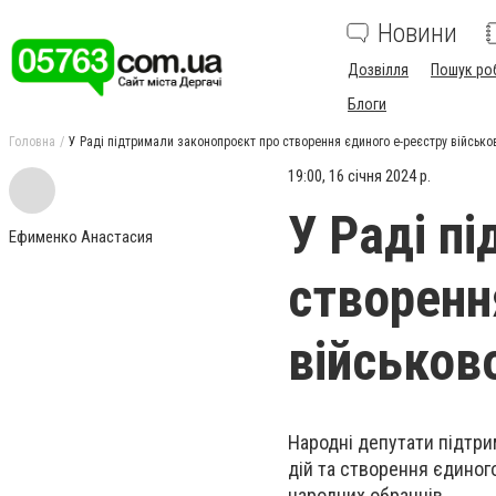
Новини
Дозвілля
Пошук ро
Блоги
Головна
У Раді підтримали законопроєкт про створення єдиного е-реєстру військо
19:00, 16 січня 2024 р.
У Раді п
Ефименко Анастасия
створенн
військов
Народні депутати підтри
дій та створення єдиног
народних обранців.