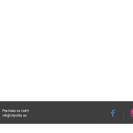
Реклама на сайті:
rek@citysites.ua
Допускається цитування матеріалів без отримання попередньої згоди 05763.com.ua з