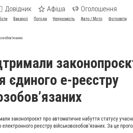
Довідник
Афіша
Оголошення
боти
Вакансії
Погода
Нерухомість
Авто / Мото
Фотозвіти
возобовʼязаних
ідтримали законопроєк
я єдиного е-реєстру
озобовʼязаних
мали законопроєкт про автоматичне набуття статусу учасн
о електронного реєстру військовозобов'язаних. За це прог