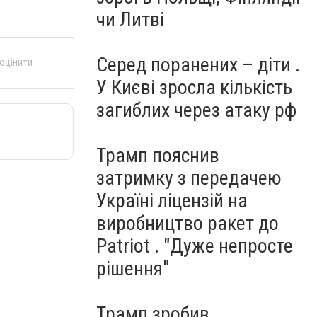
чи Литві
Серед поранених – діти .
 оцінити
У Києві зросла кількість
загиблих через атаку рф
Трамп пояснив
затримку з передачею
Україні ліцензій на
виробництво ракет до
Patriot . "Дуже непросте
рішення"
Трамп зробив