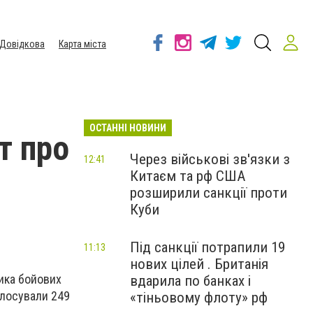
Довідкова
Карта міста
ОСТАННІ НОВИНИ
т про
Через військові зв'язки з
12:41
Китаєм та рф США
розширили санкції проти
Куби
Під санкції потрапили 19
11:13
нових цілей . Британія
ика бойових
вдарила по банках і
олосували 249
«тіньовому флоту» рф