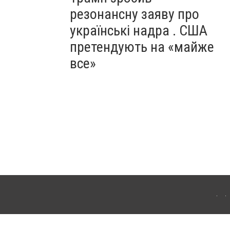
резонансну заяву про
українські надра . США
претендують на «майже
все»
ергачі. Для інтернет-видань обов'язкове розміщення прямого, відкритого для