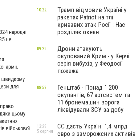
Трамп відмовив Україні у
10:22
ракетах Patriot на тлі
кривавих атак Росії : Нас
розділяє океан
 324 народні
35 не
Дрони атакують
09:29
окупований Крим - у Керчі
ля
серія вибухів, у Феодосії
ї армії.
пожежа
е швидкому
цеси для
Генштаб - Понад 1 200
08:59
окупантів, 67 артсистем та
11 бронемашин ворога
 право
ліквідували ЗСУ за добу
вдяки цьому
ракетних
ЄС дасть Україні 1,4 млрд
13:28
ів військової
5 серпня
євро з заморожених активів