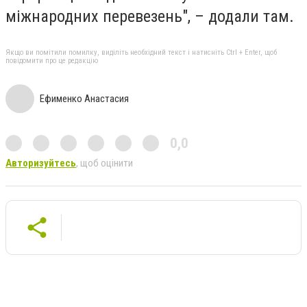
міжнародних перевезень", – додали там.
Якщо ви помітили помилку, виділіть необхідний текст і натисніть Ctrl + Enter, щоб
повідомити про це редакцію
Ефименко Анастасия
0,0
Авторизуйтесь
, щоб оцінити