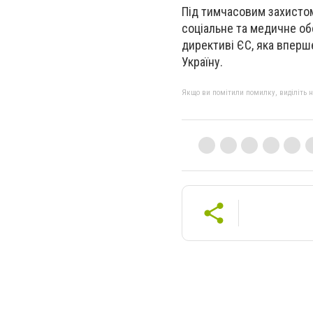
Під тимчасовим захистом 
соціальне та медичне обс
директиві ЄС, яка вперше
Україну.
Якщо ви помітили помилку, виділіть нео