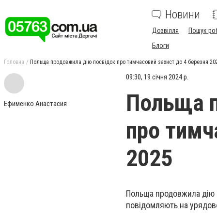
Новини
Дозвілля
Пошук ро
Блоги
Головна
Польща продовжила дію посвідок про тимчасовий захист до 4 березня 20
09:30, 19 січня 2024 р.
Польща п
Ефименко Анастасия
про тимч
2025
Польща продовжила дію п
повідомляють на урядово