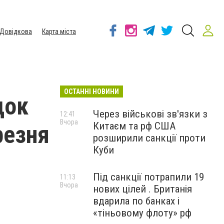
Довідкова
Карта міста
ОСТАННІ НОВИНИ
док
Через військові зв'язки з
12:41
Вчора
Китаєм та рф США
резня
розширили санкції проти
Куби
Під санкції потрапили 19
11:13
Вчора
нових цілей . Британія
вдарила по банках і
«тіньовому флоту» рф