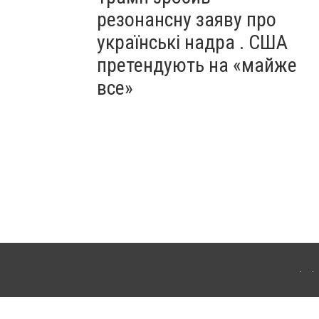
резонансну заяву про
українські надра . США
претендують на «майже
все»
ергачі. Для інтернет-видань обов'язкове розміщення прямого, відкритого для