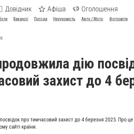
Довідник
Афіша
Оголошення
боти
Вакансії
Погода
Нерухомість
Авто / Мото
Фотозвіти
25
родовжила дію посві
асовий захист до 4 бе
освідок про тимчасовий захист до 4 березня 2025. Про це
му сайті країни.