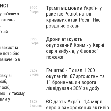
хист
Трамп відмовив Україні у
10:22
Вчора
ракетах Patriot на тлі
 зв'язку з
кривавих атак Росії : Нас
довження
розділяє океан
ь
хній
Дрони атакують
09:29
Вчора
окупований Крим - у Керчі
 захист із
серія вибухів, у Феодосії
не потрібно
пожежа
зазначено в
Генштаб - Понад 1 200
08:59
Вчора
язку зі
окупантів, 67 артсистем та
сіб,
11 бронемашин ворога
 осіб,
ліквідували ЗСУ за добу
ьщі. У такому
нням у
ЄС дасть Україні 1,4 млрд
13:28
5 серпня
євро з заморожених активів