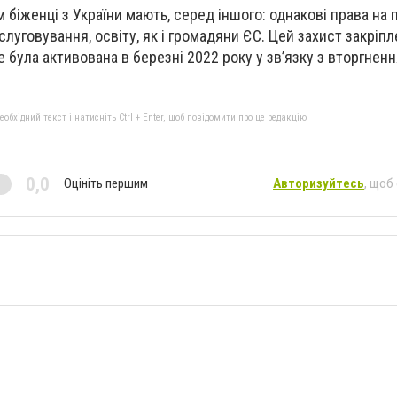
біженці з України мають, серед іншого: однакові права на 
луговування, освіту, як і громадяни ЄС. Цей захист закріпл
 була активована в березні 2022 року у зв’язку з вторгненн
бхідний текст і натисніть Ctrl + Enter, щоб повідомити про це редакцію
0,0
Оцініть першим
Авторизуйтесь
, щоб