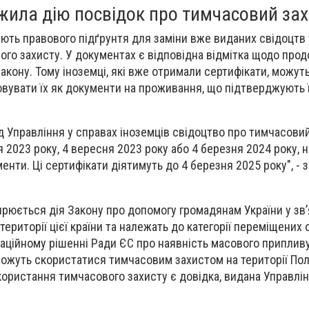
ила дію посвідок про тимчасовий за
ть правового підґрунтя для заміни вже виданих свідоцтв у
го захисту. У документах є відповідна відмітка щодо про
 закону. Тому іноземці, які вже отримали сертифікати, можут
увати їх як документи на проживання, що підтверджують ї
д Управління у справах іноземців свідоцтво про тимчасовий
я 2023 року, 4 вересня 2023 року або 4 березня 2024 року, 
енти. Ці сертифікати діятимуть до 4 березня 2025 року", - 
ирюється дія Закону про допомогу громадянам України у зв’
ериторії цієї країни та належать до категорії переміщених о
аційному рішенні Ради ЄС про наявність масового припливу
можуть скористатися тимчасовим захистом на території Пол
ористання тимчасового захисту є довідка, видана Управлі