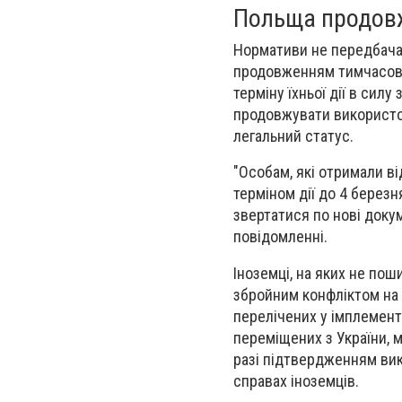
Польща продовж
Нормативи не передбачаю
продовженням тимчасово
терміну їхньої дії в силу
продовжувати використов
легальний статус.
"Особам, які отримали ві
терміном дії до 4 березн
звертатися по нові докум
повідомленні.
Іноземці, на яких не пош
збройним конфліктом на т
перелічених у імплемент
переміщених з України, 
разі підтвердженням вик
справах іноземців.