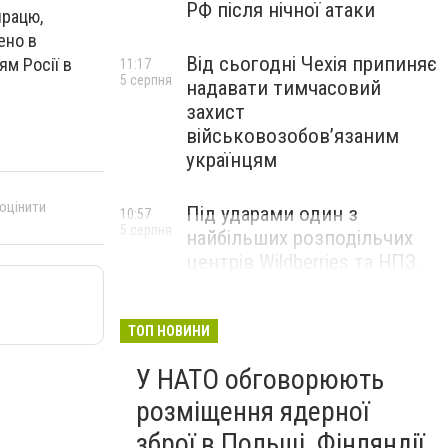
РФ після нічної атаки
працю,
ено в
Від сьогодні Чехія припиняє
ям Росії в
11:17
5 серпня
надавати тимчасовий
захист
військовозобов’язаним
українцям
 оцінити
Під ударами один з
10:57
5 серпня
найбільших розподільчих
центрів Wildberries та НПЗ .
Безпілотники масовано
атакували росію
ТОП НОВИНИ
У НАТО обговорюють
розміщення ядерної
зброї в Польщі, Фінляндії