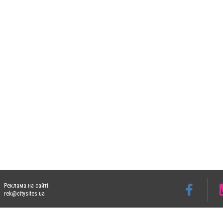
Реклама на сайті:
rek@citysites.ua
Допускається цитування матеріалів без отримання попередньої згоди 05763.com.ua з