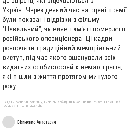
до звірств, які відбуваються в
Україні.Через деякий час на сцені премії
були показані відрізки з фільму
"Навальний", як вияв пам'яті померлого
російського опозиціонера. Ці кадри
розпочали традиційний меморіальний
виступ, під час якого вшанували всіх
видатних особистостей кінематографа,
які пішли з життя протягом минулого
року.
Якщо ви помітили помилку, виділіть необхідний текст і натисніть Ctrl + Enter, щоб
повідомити про це редакцію
Ефименко Анастасия