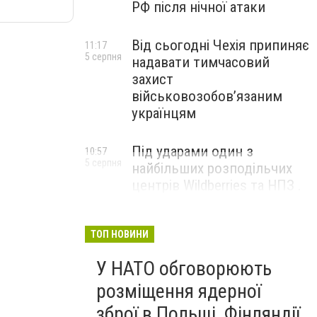
РФ після нічної атаки
Від сьогодні Чехія припиняє
11:17
5 серпня
надавати тимчасовий
захист
військовозобов’язаним
українцям
Під ударами один з
10:57
5 серпня
найбільших розподільчих
центрів Wildberries та НПЗ .
Безпілотники масовано
атакували росію
ТОП НОВИНИ
У НАТО обговорюють
розміщення ядерної
зброї в Польщі, Фінляндії