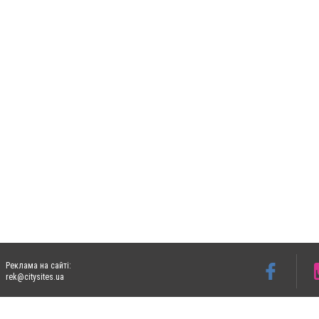
Реклама на сайті:
rek@citysites.ua
Допускається цитування матеріалів без отримання попередньої згоди 05763.com.ua з