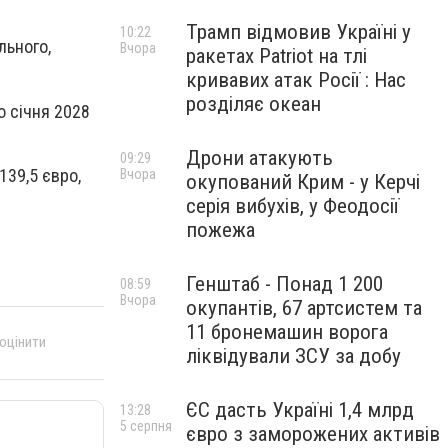
Трамп відмовив Україні у
10:22
льного,
Вчора
ракетах Patriot на тлі
кривавих атак Росії : Нас
розділяє океан
о січня 2028
Дрони атакують
09:29
139,5 євро,
Вчора
окупований Крим - у Керчі
серія вибухів, у Феодосії
пожежа
Генштаб - Понад 1 200
08:59
Вчора
окупантів, 67 артсистем та
11 бронемашин ворога
 оцінити
ліквідували ЗСУ за добу
ЄС дасть Україні 1,4 млрд
13:28
5 серпня
євро з заморожених активів