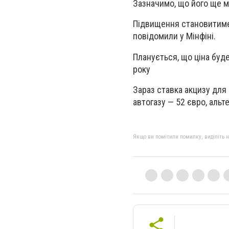
Зазначимо, що його ще м
Підвищення становитиме 
повідомили у Мінфіні.
Планується, що ціна буд
року
Зараз ставка акцизу для 
автогазу — 52 євро, альт
Якщо ви помітили помилку, виділіть нео