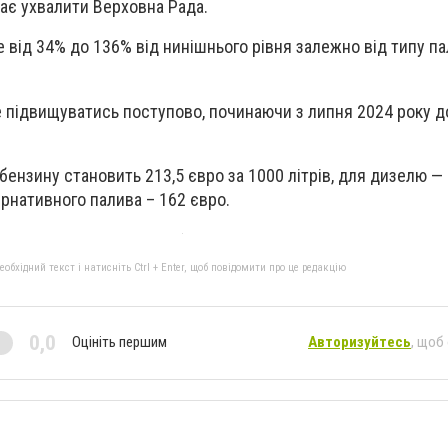
ає ухвалити Верховна Рада.
від 34% до 136% від нинішнього рівня залежно від типу па
е підвищуватись поступово, починаючи з липня 2024 року д
бензину становить 213,5 євро за 1000 літрів, для дизелю — 
ернативного палива – 162 євро.
бхідний текст і натисніть Ctrl + Enter, щоб повідомити про це редакцію
0,0
Оцініть першим
Авторизуйтесь
, щоб