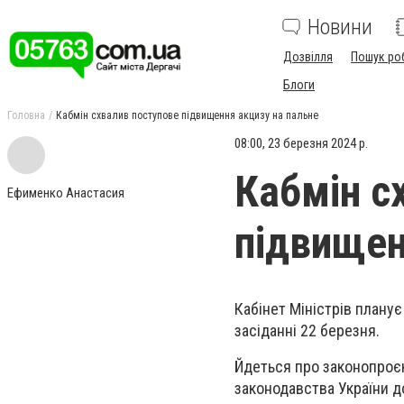
Новини
Дозвілля
Пошук ро
Блоги
Головна
Кабмін схвалив поступове підвищення акцизу на пальне
08:00, 23 березня 2024 р.
Кабмін с
Ефименко Анастасия
підвищен
Кабінет Міністрів плану
засіданні 22 березня.
Йдеться про законопроє
законодавства України д