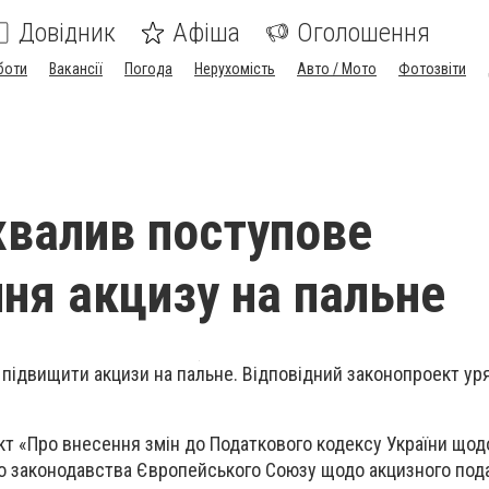
Довідник
Афіша
Оголошення
боти
Вакансії
Погода
Нерухомість
Авто / Мото
Фотозвіти
хвалив поступове
ня акцизу на пальне
є підвищити акцизи на пальне. Відповідний законопроект ур
кт «Про внесення змін до Податкового кодексу України що
о законодавства Європейського Союзу щодо акцизного пода