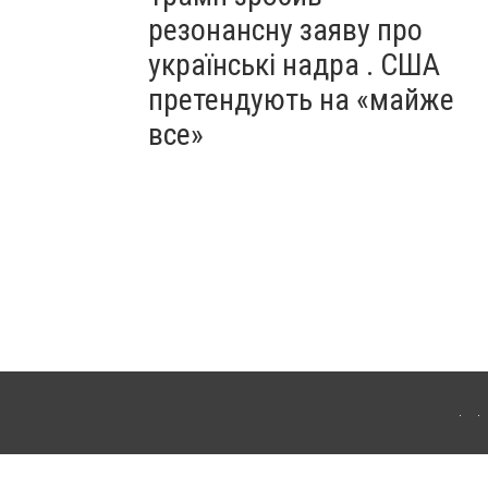
резонансну заяву про
українські надра . США
претендують на «майже
все»
ергачі. Для інтернет-видань обов'язкове розміщення прямого, відкритого для