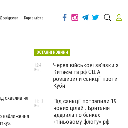
Довідкова
Карта міста
ОСТАННІ НОВИНИ
Через військові зв'язки з
12:41
Вчора
Китаєм та рф США
розширили санкції проти
Куби
яд схвалив на
Під санкції потрапили 19
11:13
Вчора
нових цілей . Британія
вдарила по банках і
до наближення
«тіньовому флоту» рф
тку».