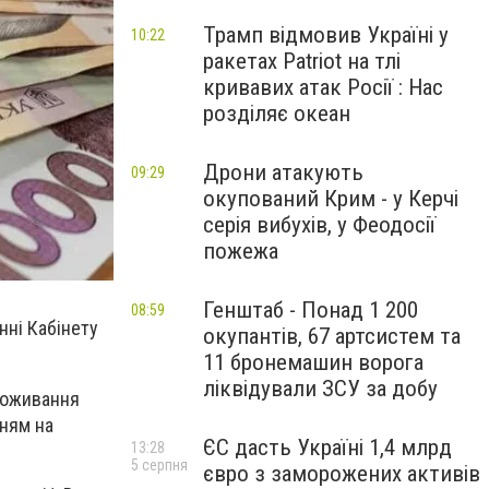
Трамп відмовив Україні у
10:22
ракетах Patriot на тлі
кривавих атак Росії : Нас
розділяє океан
Дрони атакують
09:29
окупований Крим - у Керчі
серія вибухів, у Феодосії
пожежа
Генштаб - Понад 1 200
08:59
нні Кабінету
окупантів, 67 артсистем та
11 бронемашин ворога
ліквідували ЗСУ за добу
споживання
нням на
ЄС дасть Україні 1,4 млрд
13:28
5 серпня
євро з заморожених активів