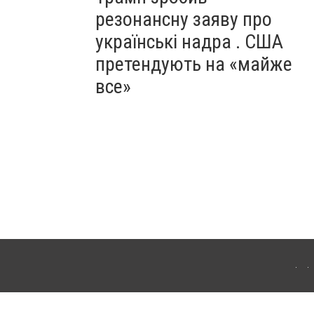
резонансну заяву про
українські надра . США
претендують на «майже
все»
ергачі. Для інтернет-видань обов'язкове розміщення прямого, відкритого для