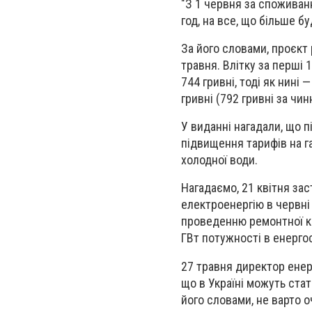
"З 1 червня за споживан
год, на все, що більше б
За його словами, проєкт 
травня. Влітку за перші 
744 гривні, тоді як нині
гривні (792 гривні за чин
У виданні нагадали, що п
підвищення тарифів на га
холодної води.
Нагадаємо, 21 квітня за
електроенергію в червні
проведенню ремонтної ка
ГВт потужності в енерго
27 травня директор ене
що в Україні можуть ста
його словами, не варто 