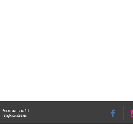
Реклама на сайті:
rek@citysites.ua
Допускається цитування матеріалів без отримання попередньої згоди 05763.com.ua з