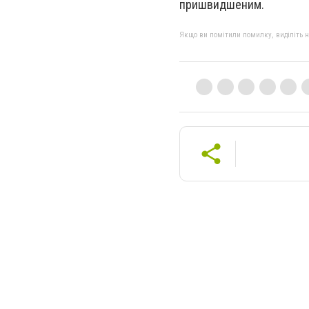
пришвидшеним.
Якщо ви помітили помилку, виділіть нео