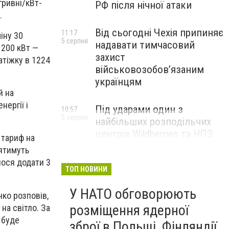
гривні/кВт-
РФ після нічної атаки
.
Від сьогодні Чехія припиняє
11:17
іну 30
5 серпня
надавати тимчасовий
 200 кВт —
захист
атіжку в 1224
військовозобов’язаним
українцям
й на
нергії і
Під ударами один з
10:57
5 серпня
найбільших розподільчих
центрів Wildberries та НПЗ .
 тариф на
Безпілотники масовано
иятимуть
атакували росію
лося додати 3
ТОП НОВИНИ
У НАТО обговорюють
ко розповів,
розміщення ядерної
на світло. За
 буде
зброї в Польщі, Фінляндії