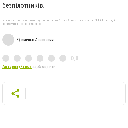
безпілотників.
Якщо ви помітили помилку, виділіть необхідний текст і натисніть Ctrl + Enter, щоб
повідомити про це редакцію
Ефименко Анастасия
0,0
Авторизуйтесь
, щоб оцінити