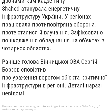
дронами-камікадзе типу
Shahed атакувала енергетичну
інфраструктуру України. У регіонах
працювала протиповітряна оборона,
проте сталися й влучання. Зафіксовано
пошкодження обладнання на об'єктах в
чотирьох областях.
Раніше голова Вінницької ОВА Сергій
Борзов сповістив
про ураження ворогом об’єкта критичної
інфраструктури в регіоні. Деталі наразі
невідомі.
Якщо ви помітили помилку, виділіть необхідний текст і натисніть Ctrl + Enter, щоб
повідомити про це редакцію