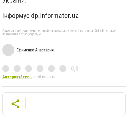
України.
Інформує dp.informator.ua
Якщо ви помітили помилку, виділіть необхідний текст і натисніть Ctrl + Enter, щоб
повідомити про це редакцію
Ефименко Анастасия
0,0
Авторизуйтесь
, щоб оцінити