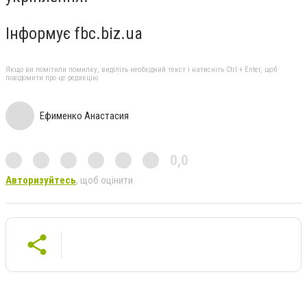
Інформує fbc.biz.ua
Якщо ви помітили помилку, виділіть необхідний текст і натисніть Ctrl + Enter, щоб
повідомити про це редакцію
Ефименко Анастасия
0,0
Авторизуйтесь
, щоб оцінити