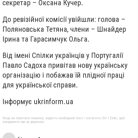
секретар – Оксана Кучер.
До ревізійної комісії увійшли: голова –
Поляновська Тетяна, члени – Шнайдер
Ірина та Гарасимчук Ольга.
Від імені Спілки українців у Португалії
Павло Садоха привітав нову українську
організацію і побажав їй плідної праці
для української справи.
Інформує ukrinform.ua
Якщо ви помітили помилку, виділіть необхідний текст і натисніть Ctrl + Enter, щоб
повідомити про це редакцію