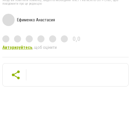
Якщо ви помітили помилку, виділіть необхідний текст і натисніть Ctrl + Enter, щоб
повідомити про це редакцію
Ефименко Анастасия
0,0
Авторизуйтесь
, щоб оцінити