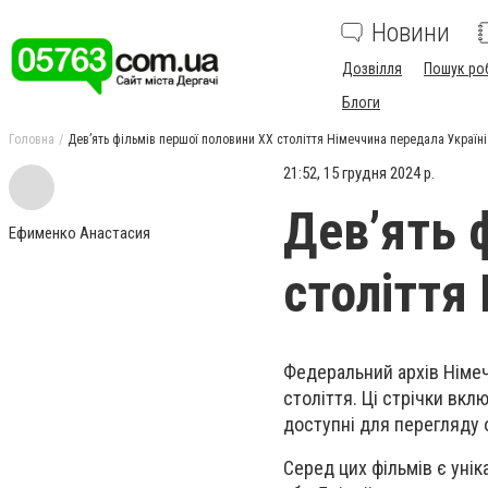
Новини
Дозвілля
Пошук ро
Блоги
Головна
Дев’ять фільмів першої половини XX століття Німеччина передала Україні
21:52, 15 грудня 2024 р.
Дев’ять 
Ефименко Анастасия
століття
Федеральний архів Німеч
століття. Ці стрічки вкл
доступні для перегляду
Серед цих фільмів є унік