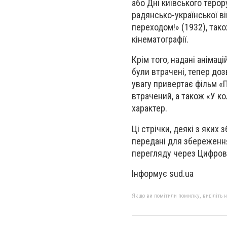
або Дні київського терор
радянсько-української вій
переходом!» (1932), тако
кінематографії.
Крім того, надані анімац
були втрачені, тепер до
увагу привертає фільм «
втрачений, а також «У к
характер.
Ці стрічки, деякі з яких
передані для збереження
перегляду через Цифров
Інформує sud.ua
Якщо ви помітили помилку, виділіть нео