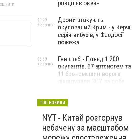
розділяє океан
 оцінити
Дрони атакують
09:29
7 серпня
окупований Крим - у Керчі
серія вибухів, у Феодосії
пожежа
Генштаб - Понад 1 200
08:59
7 серпня
окупантів, 67 артсистем та
11 бронемашин ворога
ліквідували ЗСУ за добу
ТОП НОВИНИ
NYT - Китай розгорнув
небачену за масштабом
мережу спостереження