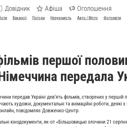
Довідник
Афіша
Оголошення
боти
Вакансії
Погода
Нерухомість
Авто / Мото
Фотозвіти
фільмів першої полови
 Німеччина передала Ук
чини передав Україні дев’ять фільмів, створених у першій 
ючають художні, документальні та анімаційні роботи, деякі з
 онлайн, повідомляє Довженко-Центр.
альні кінодокументи, як-от «Більшовицькі злочини 21 серпня