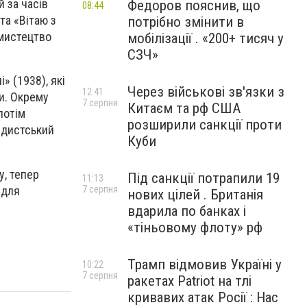
й за часів
Федоров пояснив, що
08:44
та «Вітаю з
потрібно змінити в
 мистецтво
мобілізації . «200+ тисяч у
СЗЧ»
» (1938), які
Через військові зв'язки з
12:41
и. Окрему
7 серпня
Китаєм та рф США
потім
розширили санкції проти
ндистський
Куби
у, тепер
Під санкції потрапили 19
11:13
 для
7 серпня
нових цілей . Британія
вдарила по банках і
«тіньовому флоту» рф
Трамп відмовив Україні у
10:22
7 серпня
ракетах Patriot на тлі
кривавих атак Росії : Нас