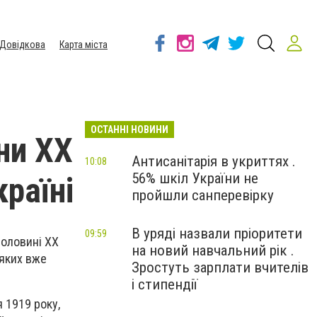
Довідкова
Карта міста
ОСТАННІ НОВИНИ
ни XX
Антисанітарія в укриттях .
10:08
56% шкіл України не
раїні
пройшли санперевірку
В уряді назвали пріоритети
09:59
половині ХХ
на новий навчальний рік .
 яких вже
Зростуть зарплати вчителів
і стипендії
 1919 року,