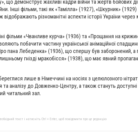
у», що демонструє жахливі кадри війни та жертв бойових ді
ни. Інші фільми, такі як «Тамілла» (1927), «Шкурник» (1929) 
ж відображають різноманітні аспекти історії України через
ійні фільми «Чванливе курча» (1936) та «Прощання на крижині
зволяють побачити частину української анімаційної спадщин
Про пана Лебеденка» (1936), що спершу був заборонений, а 
олишньому гнізді мракобісся» (1938), що має явний пропага
 збереглися лише в Німеччині на носіях з целюлозного нітрат
 та аналізу до Довженко-Центру, а також стануть доступні
ий читальний зал.
бхідний текст і натисніть Ctrl + Enter, щоб повідомити про це редакцію