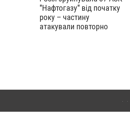
"Нафтогазу" від початку
року – частину
атакували повторно
ергачі. Для інтернет-видань обов'язкове розміщення прямого, відкритого для
лама" публікуються на правах реклами.