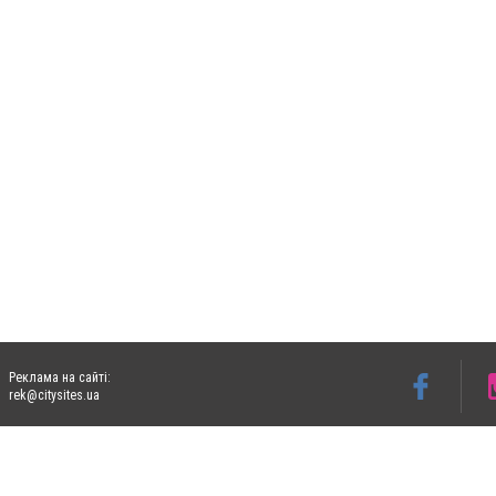
Реклама на сайті:
rek@citysites.ua
Допускається цитування матеріалів без отримання попередньої згоди 05763.com.ua з
пошукових систем гіперпосилання на цитовані статті не нижче другого абзацу в тек
Матеріали з плашками "Новини компаній", "Промо", "Партнерський матеріал", "Партнер