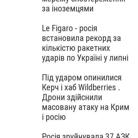
за іноземцями
Le Figaro - росія
встановила рекорд за
кількістю ракетних
ударів по Україні у липні
Під ударом опинилися
Керч і хаб Wildberries .
Дрони здійснили
масовану атаку на Крим
і росію
Росія зруйнувала 37 АЗК