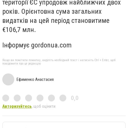
території ЄС упродовж найближчих двох
років. Орієнтовна сума загальних
видатків на цей період становитиме
€106,7 млн.
Інформує gordonua.com
Якщо ви помітили помилку, виділіть необхідний текст і натисніть Ctrl + Enter, щоб
повідомити про це редакцію
Ефименко Анастасия
0,0
Авторизуйтесь
, щоб оцінити