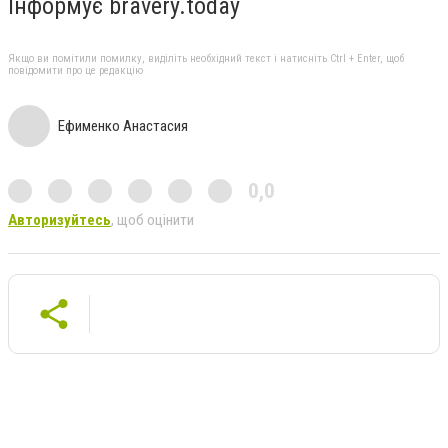
Інформує bravery.today
Якщо ви помітили помилку, виділіть необхідний текст і натисніть Ctrl + Enter, щоб
повідомити про це редакцію
Ефименко Анастасия
0,0
Авторизуйтесь
, щоб оцінити