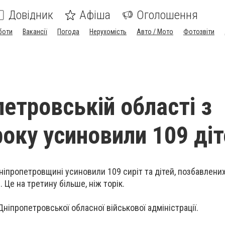
Довідник
Афіша
Оголошення
боти
Вакансії
Погода
Нерухомість
Авто / Мото
Фотозвіти
петровській області з
року усиновили 109 діт
ніпропетровщині усиновили 109 сиріт та дітей, позбавлени
 Це на третину більше, ніж торік.
Дніпропетровської обласної військової адміністрації.