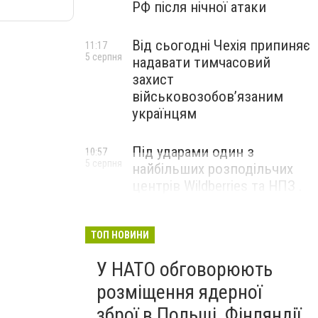
РФ після нічної атаки
Від сьогодні Чехія припиняє
11:17
5 серпня
надавати тимчасовий
захист
військовозобов’язаним
українцям
Під ударами один з
10:57
5 серпня
найбільших розподільчих
центрів Wildberries та НПЗ .
Безпілотники масовано
атакували росію
ТОП НОВИНИ
У НАТО обговорюють
розміщення ядерної
зброї в Польщі, Фінляндії