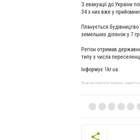
З евакуації до України п
34 з них вже у прийомних
Планується будівництво 
земельних ділянок у 7 
Регіон отримав державне
типу з числа переселенц
Інформує
1kr.ua
Якщо ви помітили помилку, виділіть нео