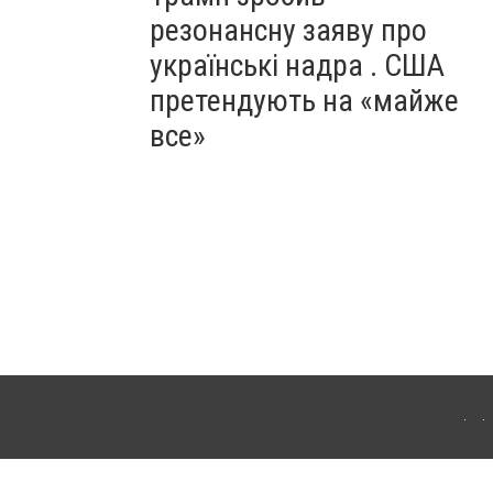
резонансну заяву про
українські надра . США
претендують на «майже
все»
ергачі. Для інтернет-видань обов'язкове розміщення прямого, відкритого для