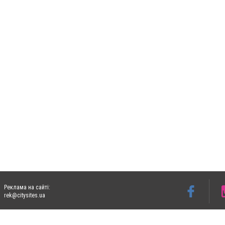
Реклама на сайті:
rek@citysites.ua
Допускається цитування матеріалів без отримання попередньої згоди 05763.com.ua з