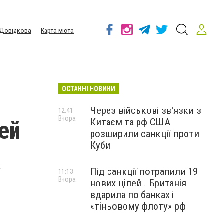
Довідкова
Карта міста
ОСТАННІ НОВИНИ
Через військові зв'язки з
12:41
Вчора
Китаєм та рф США
ей
розширили санкції проти
Куби
х
Під санкції потрапили 19
11:13
Вчора
нових цілей . Британія
вдарила по банках і
«тіньовому флоту» рф