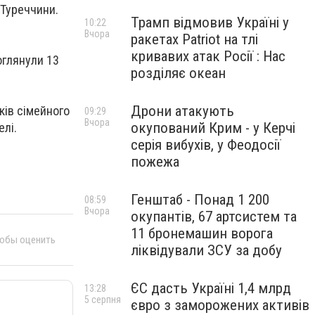
 Туреччини.
Трамп відмовив Україні у
10:22
Вчора
ракетах Patriot на тлі
кривавих атак Росії : Нас
оглянули 13
розділяє океан
Дрони атакують
ків сімейного
09:29
Вчора
окупований Крим - у Керчі
елі.
серія вибухів, у Феодосії
пожежа
Генштаб - Понад 1 200
08:59
Вчора
окупантів, 67 артсистем та
11 бронемашин ворога
тобы оценить
ліквідували ЗСУ за добу
ЄС дасть Україні 1,4 млрд
13:28
5 серпня
євро з заморожених активів