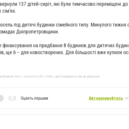
овернули 137 дітей-сиріт, які були тимчасово переміщені до
 сім’ях.
осель під дитячі будинки сімейного типу. Минулого тижня 
громадах Дніпропетровщини.
 фінансування на придбання 8 будинків для дитячих будин
ів, ще 6 – для новостворених. Для більшості вже купили ос
бхідний текст і натисніть Ctrl + Enter, щоб повідомити про це редакцію
0,0
Оцініть першим
Авторизируйтесь
, ч