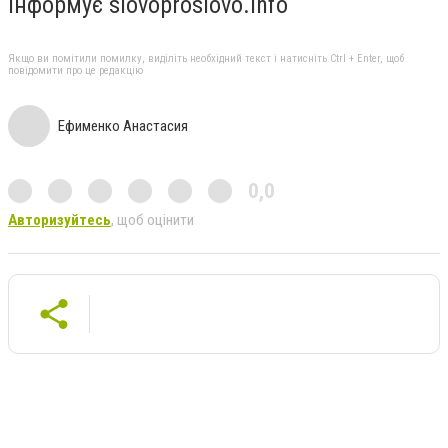
Інформує slovoproslovo.info
Якщо ви помітили помилку, виділіть необхідний текст і натисніть Ctrl + Enter, щоб
повідомити про це редакцію
Ефименко Анастасия
0,0
Авторизуйтесь
, щоб оцінити