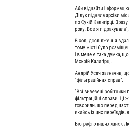
Аби віднайти інформаці
Дідук підняла архіви міс
по Сухій Калигірці. Зра
року. Все я підрахувала"
В ході дослідження вдало
тому місті було розміще
І в мене є така думка, щ
Мокрій Калигірці.
Андрій Усач зазначив, що
"фільтраційних справ".
"Всі вивезені робітники 
фільтраційні справи. Ці 
говорили, що перед насту
якийсь із цих переїздів,
Біографію інших жінок Л