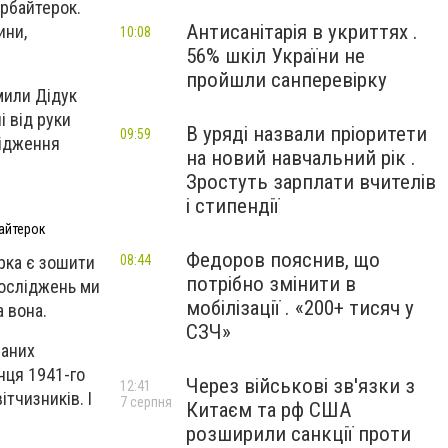
арбайтерок.
Антисанітарія в укриттях .
ини,
10:08
56% шкіл України не
пройшли санперевірку
мили Дідук
і від руки
В уряді назвали пріоритети
09:59
лідження
на новий навчальний рік .
Зростуть зарплати вчителів
і стипендії
байтерок
Федоров пояснив, що
рка є зошити
08:44
потрібно змінити в
досліджень ми
мобілізації . «200+ тисяч у
 вона.
СЗЧ»
ваних
інця 1941-го
Через військові зв'язки з
12:41
ітчизників. І
7 серпня
Китаєм та рф США
розширили санкції проти