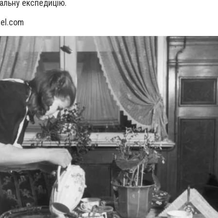
іальну експедицію.
el.com