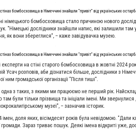
а стінах бомбосховища в Німеччині знайшли "привіт" від українських остар
іні німецького бомбосховища стало причиною нового дослі
к. "Німецькі дослідники знайшли напис, які залишили там у
я, як вони збереглися", – каже завідувачка музею.
а стінах бомбосховища в Німеччині знайшли "привіт" від українських остар
 експерти на стіні старого бомбосховища в жовтні 2024 рок
ій Усач розповів, аби дізнатися більше, дослідники з Німе
 ним громадської організації "Після тиші".
– одна з таких, з якими ми працюємо не перший рік. Найскла
 там були тільки прізвища та ініціали імені. Ми звернулися 
окрокалигірському музеї", – зазначив історик.
4 імен, доля яких, вісімдесят років була невідомою. "Дали к
громади. Зараз триває пошук. Деякі імена відкриті уже, дос