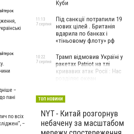
Куби
байтерок
Під санкції потрапили 19
11:13
дження,
7 серпня
нових цілей . Британія
країнські
вдарила по банках і
«тіньовому флоту» рф
байтерок
Трамп відмовив Україні у
10:22
7 серпня
у.
ракетах Patriot на тлі
ччини
кривавих атак Росії : Нас
розділяє океан
дніше –
до пані
ТОП НОВИНИ
NYT - Китай розгорнув
лич по всіх
небачену за масштабом
ліджені", –
мережу спостереження