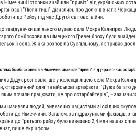
 в
Німеччині
історики знайшли "привіт" від українських ост
рганізації "Після тиші" дізнались про долю дівчат з Черкащ
роботи до Рейху під час
Другої світової війни
.
до завідувачки шкільного музею села Мокра Калигірка Люд
 старого бомбосховища німецького Гревенброху були знайден
ельок її села. Жінка розповіла Суспільному, як триває дос
а стінах бомбосховища в Німеччині знайшли "привіт" від українських остар
ла Дідук розповіла, що у колекції ліцею села Мокра Калигі
, старовинний одяг та військові артефакти. "Дуже багато 
 яким почали працювати, це про остарбайтерів", – зазначила
ми називали людей, вивезених нацистами зі східних окупо
оботи до Німеччини. Загалом, за підрахунками фахівців, з к
країни до Третього рейху було вивезено 2,4 млн наших співв
вчат, пише Укрінформ.