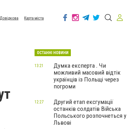
Довідкова
Карта міста
ОСТАННІ НОВИНИ
Думка експерта . Чи
13:21
можливий масовий відтік
українців із Польщі через
погроми
ут
Другий етап ексгумації
12:27
останків солдатів Війська
Польського розпочнеться у
Львові