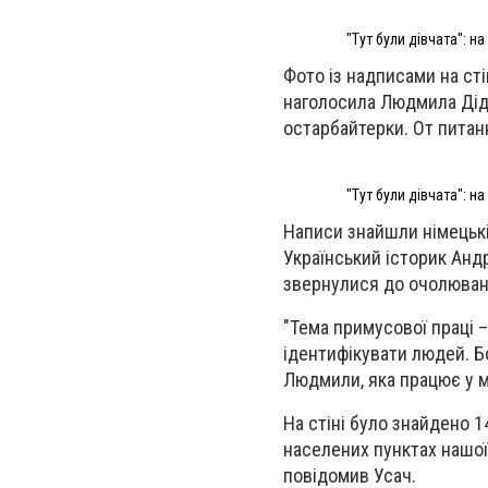
"Тут були дівчата": н
Фото із надписами на ст
наголосила Людмила Діду
остарбайтерки. От питанн
"Тут були дівчата": н
Написи знайшли німецькі
Український історик Андр
звернулися до очолюваної
"Тема примусової праці 
ідентифікувати людей. Бо
Людмили, яка працює у м
На стіні було знайдено 1
населених пунктах нашої 
повідомив Усач.