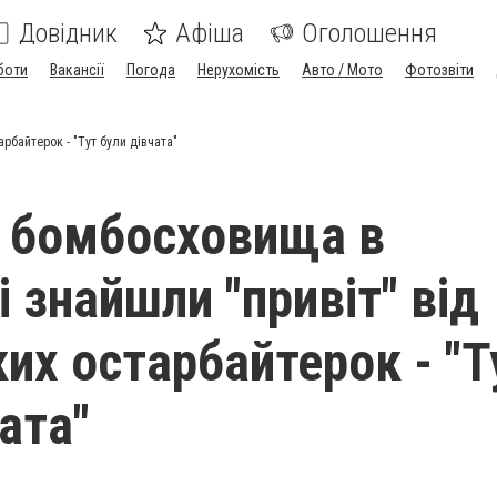
Довідник
Афіша
Оголошення
боти
Вакансії
Погода
Нерухомість
Авто / Мото
Фотозвіти
рбайтерок - "Тут були дівчата"
х бомбосховища в
 знайшли "привіт" від
ких остарбайтерок - "Т
ата"