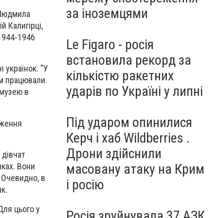
за іноземцями
 Людмила
й Калигірці,
 1944-1946
Le Figaro - росія
встановила рекорд за
 українок. "У
кількістю ракетних
ам працювали.
ударів по Україні у липні
 музею в
Під ударом опинилися
дження
Керч і хаб Wildberries .
Дрони здійснили
 дівчат
чках. Вони
масовану атаку на Крим
 Очевидно, в
і росію
к.
Для цього у
Росія зруйнувала 37 АЗК