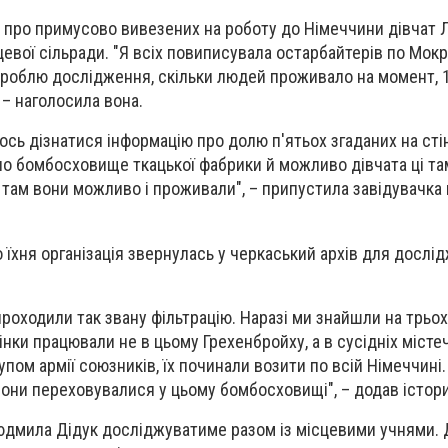
ю про примусово вивезених на роботу до Німеччини дівчат
цевої сільради. "Я всіх повиписувала остарбайтерів по Мокрі
зу роблю дослідження, скільки людей проживало на момент,
, – наголосила вона.
сь дізнатися інформацію про долю п'ятьох згаданих на стіні
но бомбосховище ткацької фабрики й можливо дівчата ці т
о там вони можливо і проживали", – припустила завідувачка
 їхня організація звернулась у черкаський архів для дослі
проходили так звану фільтрацію. Наразі ми знайшли на трьох
жінки працювали не в цьому Грехенбройху, а в сусідніх місте
пом армії союзників, їх починали возити по всій Німеччині.
 вони переховувалися у цьому бомбосховищі", – додав істори
юдмила Дідук досліджуватиме разом із місцевими учнями. 