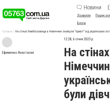
Новини
Дозвілля
Пошук ро
Блоги
Головна
На стінах бомбосховища в Німеччині знайшли "привіт" від українських оста
12:28, 6 січня 2025 р.
На стіна
Ефименко Анастасия
Німеччині
українсь
були дівч