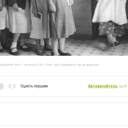
бхідний текст і натисніть Ctrl + Enter, щоб повідомити про це редакцію
0,0
Оцініть першим
Авторизуйтесь
, щоб