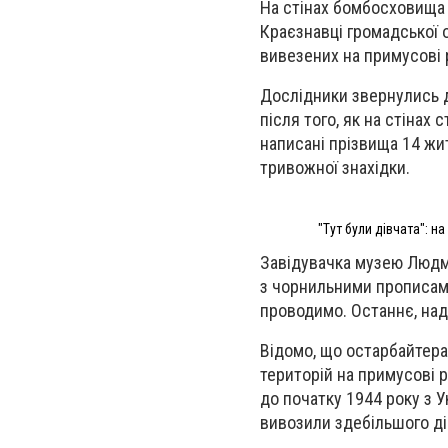
На стінах бомбосховища
Краєзнавці громадської о
вивезених на примусові 
Дослідники звернулись 
після того, як на стінах
написані прізвища 14 жит
тривожної знахідки.
"Тут були дівчата": н
Завідувачка музею Людми
з чорнильними прописами
проводимо. Останнє, над
Відомо, що остарбайтера
територій на примусові р
до початку 1944 року з У
вивозили здебільшого ді