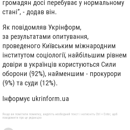
громадян досі перебуває у нормальному
стані”, - додав він.
Як повідомляв Укрінформ,
за результатами опитування,
проведеного Київським міжнародним
інститутом соціології, найбільшим рівнем
довіри в українців користуються Сили
оборони (92%), найменшим - прокурори
(9%) та суди (12%).
Інформує ukrinform.ua
Якщо ви помітили помилку, виділіть необхідний текст і натисніть Ctrl + Enter, щоб
повідомити про це редакцію