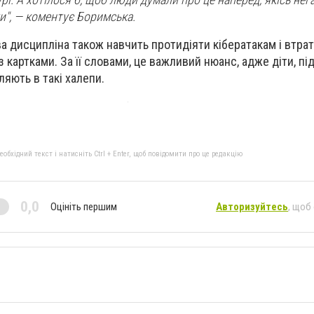
и", — коментує Боримська.
а дисципліна також навчить протидіяти кібератакам і втрат
 картками. За її словами, це важливий нюанс, адже діти, під
яють в такі халепи.
бхідний текст і натисніть Ctrl + Enter, щоб повідомити про це редакцію
0,0
Оцініть першим
Авторизуйтесь
, щоб