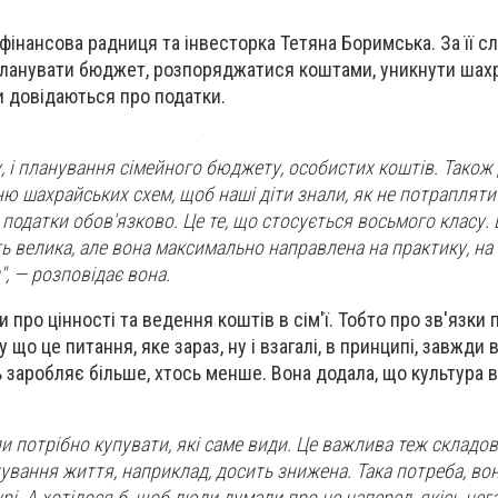
 фінансова радниця та інвесторка Тетяна Боримська. За її с
 планувати бюджет, розпоряджатися коштами, уникнути шах
ти довідаються про податки.
, і планування сімейного бюджету, особистих коштів. Також 
ню шахрайських схем, щоб наші діти знали, як не потрапляти
податки обов'язково. Це те, що стосується восьмого класу. 
ть велика, але вона максимально направлена на практику, на
, — розповідає вона.
и про цінності та ведення коштів в сім'ї. Тобто про зв'язки
 що це питання, яке зараз, ну і взагалі, в принципі, завжди в
ь заробляє більше, хтось менше. Вона додала, що культура 
и потрібно купувати, які саме види. Це важлива теж складов
ування життя, наприклад, досить знижена. Така потреба, вон
рі. А хотілося б, щоб люди думали про це наперед, якісь нег