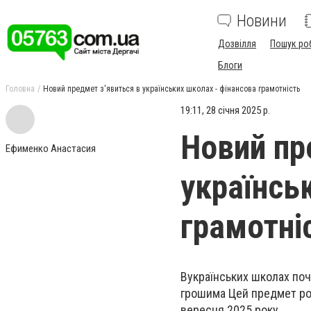
Новини
Дозвілля
Пошук ро
Блоги
Головна
Новий предмет з'явиться в українських школах - фінансова грамотність
19:11, 28 січня 2025 р.
Новий пр
Ефименко Анастасия
українсь
грамотні
Вукраїнських школах поч
грошима Цей предмет розр
вересня 2025 року.