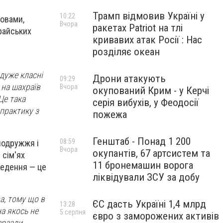
Трамп відмовив Україні у
10:22
ловами,
Вчора
ракетах Patriot на тлі
райських
кривавих атак Росії : Нас
розділяє океан
дуже класні
Дрони атакують
09:29
 на шахраїв
Вчора
окупований Крим - у Керчі
Це така
серія вибухів, у Феодосії
 практику з
пожежа
Генштаб - Понад 1 200
08:59
 подружжя і
Вчора
окупантів, 67 артсистем та
 сім'ях
11 бронемашин ворога
ведення — це
ліквідували ЗСУ за добу
а, тому що в
ЄС дасть Україні 1,4 млрд
13:28
а якось не
5 серпня
євро з заморожених активів
аразди.