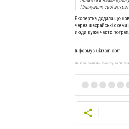
Планували свої витрат
Експертка додала що нов
через шахрайські схеми з
люди дуже часто потрапл
Інформує ukrrain.com
Якщо ви помітили помилку, виділіть нео