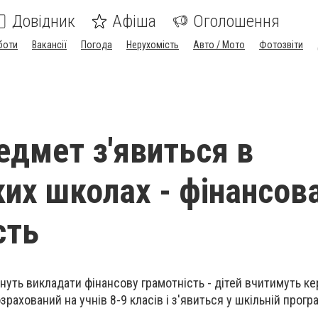
Довідник
Афіша
Оголошення
боти
Вакансії
Погода
Нерухомість
Авто / Мото
Фотозвіти
едмет з'явиться в
ких школах - фінансов
сть
нуть викладати фінансову грамотність - дітей вчитимуть к
ахований на учнів 8-9 класів і з'явиться у шкільній програ