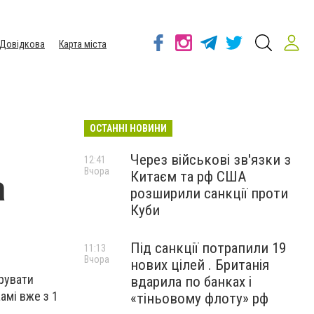
Довідкова
Карта міста
ОСТАННІ НОВИНИ
Через військові зв'язки з
12:41
Вчора
Китаєм та рф США
а
розширили санкції проти
Куби
Під санкції потрапили 19
11:13
Вчора
нових цілей . Британія
ерувати
вдарила по банках і
амі вже з 1
«тіньовому флоту» рф