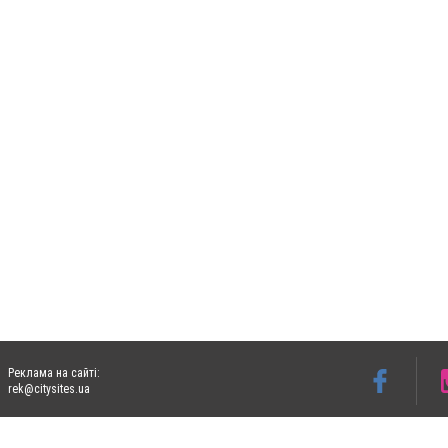
Реклама на сайті:
rek@citysites.ua
Допускається цитування матеріалів без отримання попередньої згоди 05763.com.ua з