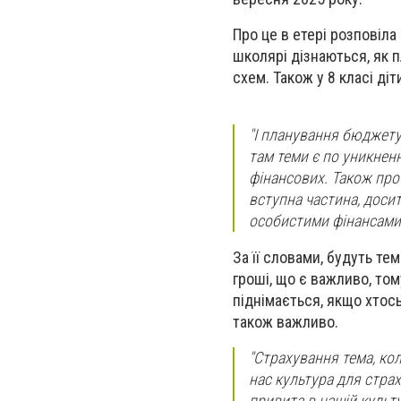
Про це в етері розповіла
школярі дізнаються, як
схем. Також у 8 класі ді
"І планування бюджету
там теми є по уникнен
фінансових. Також про 
вступна частина, доси
особистими фінансами"
За її словами, будуть тем
гроші, що є важливо, тому
піднімається, якщо хтос
також важливо.
"Страхування тема, кол
нас культура для страх
привита в нашій культу