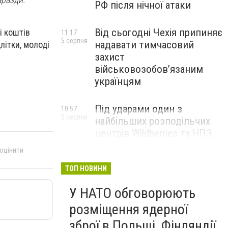
РФ після нічної атаки
Від сьогодні Чехія припиняє
і коштів
11:17
5 серпня
надавати тимчасовий
літки, молоді
захист
військовозобов’язаним
українцям
Під ударами один з
10:57
5 серпня
найбільших розподільчих
центрів Wildberries та НПЗ .
Безпілотники масовано
 оцінити
атакували росію
ТОП НОВИНИ
У НАТО обговорюють
розміщення ядерної
зброї в Польщі, Фінляндії