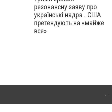
резонансну заяву про
українські надра . США
претендують на «майже
все»
ергачі. Для інтернет-видань обов'язкове розміщення прямого, відкритого для