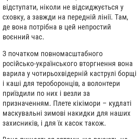
відступати, ніколи не відсиджується у
сховку, а завжди на передній лінії. Там,
де вона потрібна в цей непростий
воєнний час.
З початком повномасштабного
російсько-українського вторгнення вона
варила у чотирьохвідерній каструлі борщі
і каші для тероборонців, а волонтери
приїздили по них і везли за
призначенням. Плете кікімори – кудлаті
маскувальні зимові накидки для наших
захисників, і для їх касок також.