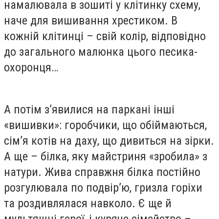
намалювала в зошиті у клітинку схему,
наче для вишивання хрестиком. В
кожній клітинці – свій колір, відповідно
до загального малюнка цього песика-
охоронця…
А потім з’явилися на паркані інші
«вишивки»: горобчики, що обіймаються,
сім’я котів на даху, що дивиться на зірки.
А ще – білка, яку майстриня «зробила» з
натури. Жива справжня білка постійно
розгулювала по подвір’ю, гризла горіхи
та роздивлялася навколо. Є ще й
мультяшні герої, і куряче сімейство –