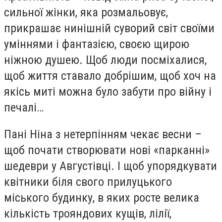
сильної жінки, яка розмальовує,
прикрашає нинішній суворий світ своїми
уміннями і фантазією, своєю щирою
ніжною душею. Щоб люди посміхалися,
щоб життя ставало добрішим, щоб хоч на
якісь миті можна було забути про війну і
печалі…
Пані Ніна з нетерпінням чекає весни –
щоб почати створювати нові «парканні»
шедеври у Августівці. І щоб упорядкувати
квітники біля свого прилуцького
міського будинку, в яких росте велика
кількість трояндових кущів, лілії,