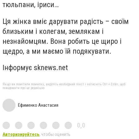
тюльпани, іриси…
Ця жінка вміє дарувати радість – своїм
близьким і колегам, землякам і
незнайомцям. Вона робить це щиро і
щедро, а ми маємо їй подякувати.
Інформує sknews.net
Якщо ви помітили помилку, виділіть необхідний текст і натисніть Ctrl + Enter, щоб
повідомити про це редакцію
Ефименко Анастасия
0,0
Авторизируйтесь
, чтобы оценить