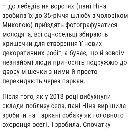
– до лебедів на воротях (пані Ніна
зробила їх до 35-річчя шлюбу з чоловіком
Миколою) приїздять фотографуватися
молодята, всі односельці збирають
кришечки для створення її нових
декоративних робіт, а буває, що й зовсім
незнайомі люди приносять подружжю до
двору мішечки з ними й просто
перекидають через паркан…
Після того, як у 2018 році вибухнули
склади поблизу села, пані Ніна вирішила
зробити на паркані собаку як головного
охоронця оселі. І зробила. Спочатку