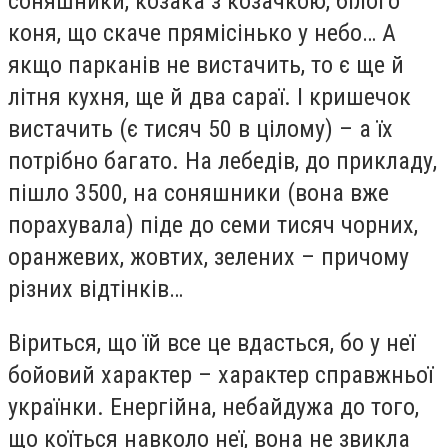
соняшники, козака з козачкою, білого
коня, що скаче прямісінько у небо… А
якщо парканів не вистачить, то є ще й
літня кухня, ще й два сараї. І кришечок
вистачить (є тисяч 50 в цілому) – а їх
потрібно багато. На лебедів, до прикладу,
пішло 3500, на соняшники (вона вже
порахувала) піде до семи тисяч чорних,
оранжевих, жовтих, зелених – причому
різних відтінків…
Віриться, що їй все це вдасться, бо у неї
бойовий характер – характер справжньої
українки. Енергійна, небайдужа до того,
що коїться навколо неї, вона не звикла