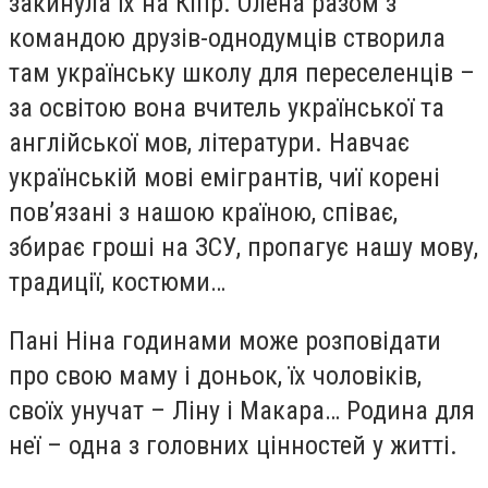
закинула їх на Кіпр. Олена разом з
командою друзів-однодумців створила
там українську школу для переселенців –
за освітою вона вчитель української та
англійської мов, літератури. Навчає
українській мові емігрантів, чиї корені
пов’язані з нашою країною, співає,
збирає гроші на ЗСУ, пропагує нашу мову,
традиції, костюми…
Пані Ніна годинами може розповідати
про свою маму і доньок, їх чоловіків,
своїх унучат – Ліну і Макара… Родина для
неї – одна з головних цінностей у житті.