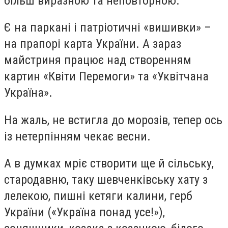
більш виразною та неповторною.
Є на паркані і патріотичні «вишивки» –
на прапорі карта України. А зараз
майстриня працює над створенням
картин «Квіти Перемоги» та «Уквітчана
Україна».
На жаль, не встигла до морозів, тепер ось
із нетерпінням чекає весни.
А в думках мріє створити ще й сільську,
стародавню, таку шевченківську хату з
лелекою, пишні кетяги калини, герб
України («Україна понад усе!»),