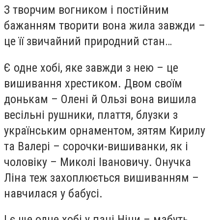
З творчим вогником і постійним
бажанням творити вона жила завжди –
це її звичайний природний стан…
Є одне хобі, яке завжди з нею – це
вишивання хрестиком. Двом своїм
донькам – Олені й Ользі вона вишила
весільні рушники, плаття, блузки з
українським орнаментом, зятям Кирилу
та Валері – сорочки-вишиванки, як і
чоловіку – Миколі Івановичу. Онучка
Ліна теж захоплюється вишиванням –
навчилася у бабусі.
І є ще одне хобі у пані Ніни – мабуть,