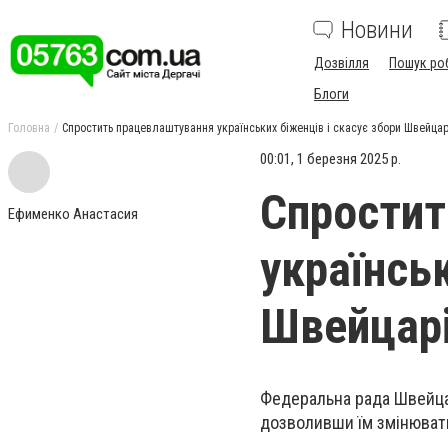
Новини
Дозвілля
Пошук ро
Блоги
Головна
Спростить працевлаштування українських біженців і скасує збори Швейцар
00:01, 1 березня 2025 р.
Спростит
Ефименко Анастасия
українськ
Швейцар
Федеральна рада Швейцар
дозволивши їм змінювати