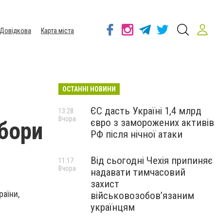
Довідкова
Карта міста
ОСТАННІ НОВИНИ
ЄС дасть Україні 1,4 млрд
13:28
Вчора
євро з заморожених активів
збори
РФ після нічної атаки
Від сьогодні Чехія припиняє
11:17
Вчора
надавати тимчасовий
захист
аїни,
військовозобов’язаним
українцям