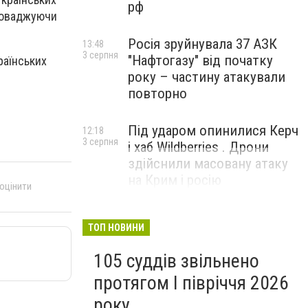
рф
проваджуючи
Росія зруйнувала 37 АЗК
13:48
3 серпня
"Нафтогазу" від початку
раїнських
року – частину атакували
повторно
Під ударом опинилися Керч
12:18
3 серпня
і хаб Wildberries . Дрони
здійснили масовану атаку
на Крим і росію
 оцінити
ТОП НОВИНИ
105 суддів звільнено
протягом I півріччя 2026
року