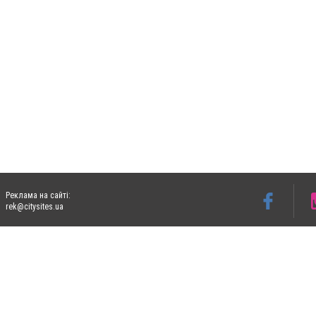
Реклама на сайті:
rek@citysites.ua
Допускається цитування матеріалів без отримання попередньої згоди 05763.com.ua з
пошукових систем гіперпосилання на цитовані статті не нижче другого абзацу в тек
Матеріали з плашками "Новини компаній", "Промо", "Партнерський матеріал", "Партнер
Реклама на сайті
Ф