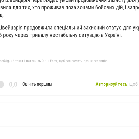
вила для тих, хто проживав поза зонами бойових дій, і за
д.
Швейцарія продовжила спеціальний захисний статус для ук
 року через тривалу нестабільну ситуацію в Україні.
бхідний текст і натисніть Ctrl + Enter, щоб повідомити про це редакцію
0,0
Оцініть першим
Авторизуйтесь
, щоб