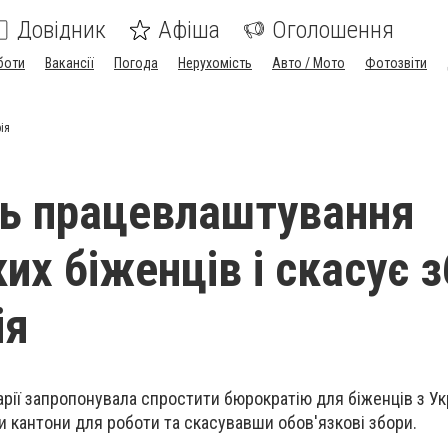
Довідник
Афіша
Оголошення
боти
Вакансії
Погода
Нерухомість
Авто / Мото
Фотозвіти
ія
ь працевлаштування
их біженців і скасує 
ія
ії запропонувала спростити бюрократію для біженців з Укр
 кантони для роботи та скасувавши обов'язкові збори.