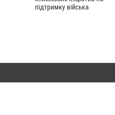
підтримку війська
ергачі. Для інтернет-видань обов'язкове розміщення прямого, відкритого для
лама" публікуються на правах реклами.
ості
Правила сайту