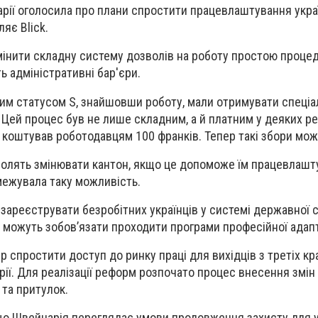
рії оголосила про плани спростити працевлаштування укра
мляє
Blick
.
мінити складну систему дозволів на роботу простою проце
ь адміністративні бар'єри.
сним статусом S, знайшовши роботу, мали отримувати спеціа
 Цей процес був не лише складним, а й платним у деяких рег
н коштував роботодавцям 100 франків. Тепер такі збори мож
волять змінювати кантон, якщо це допоможе їм працевлашт
межувала таку можливість.
зареєструвати безробітних українців у системі державної 
їх можуть зобов’язати проходити програми професійної адапт
 спростити доступ до ринку праці для вихідців з третіх краї
рії. Для реалізації реформ розпочато процес внесення змін 
 та притулок.
що Швейцарія переглядає умови продовження захисту для у