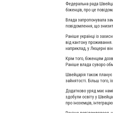
Федеральна рада Швейца
біженців, про це повідо
Влада запропонувала за
повідомлення, що знизит
Раніше українці із захи
від кантону проживання.
наприклад, у Люцерні ві
Крім того, біженцям доз
Раніше влада суворо об
Швейцарія також планує 
зайнятості. Більш того, 
Додатково уряд має намір
здобули освіту у Швейца
про іноземців, інтеграцію
Раніше повідомлялося, 