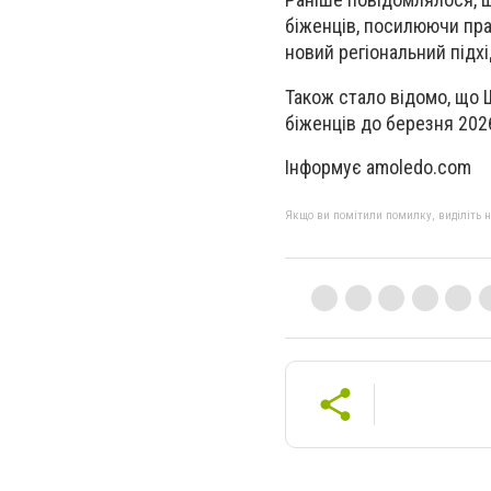
біженців, посилюючи пра
новий регіональний підхі
Також стало відомо, що 
біженців до березня 2026
Інформує amoledo.com
Якщо ви помітили помилку, виділіть нео