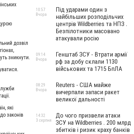
їнських
Під ударами один з
10:57
Вчора
найбільших розподільчих
центрів Wildberries та НПЗ .
дурою
Безпілотники масовано
атакували росію
льний дозвіл
іонах,
Генштаб ЗСУ - Втрати армії
09:14
уть зникнути.
Вчора
рф за добу склали 1130
військових та 1715 БпЛА
уватися.
Reuters - США майже
08:29
служби
Вчора
вичерпали запаси ракет
ації.
великої дальності
н, які
до законів
До чого призвели атаки
14:32
3 серпня
ЗСУ на Wildberries . 200 млрд
збитків і ризик краху банків
країнських