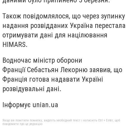
Також повідомлялося, що через зупинку
надання розвідданих Україна перестала
отримувати дані для націлювання
HIMARS.
Водночас міністр оборони
Франції Себастьян Лекорню заявив, що
Франція готова надавати Україні
розвідувальні дані.
Інформує unian.ua
Якщо ви помітили помилку, виділіть необхідний текст і натисніть Ctrl + Enter, щоб
повідомити про це редакцію