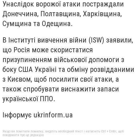
Унаслідок ворожої атаки постраждали
Донеччина, Полтавщина, Харківщина,
Сумщина та Одещина.
В Інституті вивчення війни (ISW) заявили,
що Росія може скористатися
призупиненням військової допомоги з
боку США Україні та обміну розвідданими
з Києвом, щоб посилити свої атаки, а
також спробувати виснажити запаси
української ППО.
Інформує ukrinform.ua
Якщо ви помітили помилку, виділіть необхідний текст і натисніть Ctrl + Enter, щоб
повідомити про це редакцію