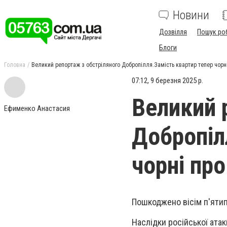
Новини
Дозвілля
Пошук ро
Блоги
Головна
Великий репортаж з обстріляного Добропілля.Замість квартир тепер чорн
07:12, 9 березня 2025 р.
Великий 
Ефименко Анастасия
Добропіл
чорні пр
Пошкоджено вісім п'яти
Наслідки російської атак