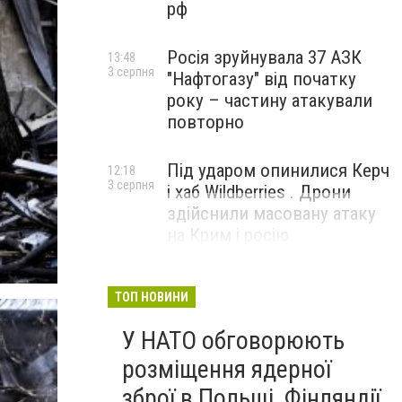
рф
Росія зруйнувала 37 АЗК
13:48
3 серпня
"Нафтогазу" від початку
року – частину атакували
повторно
Під ударом опинилися Керч
12:18
3 серпня
і хаб Wildberries . Дрони
здійснили масовану атаку
на Крим і росію
ТОП НОВИНИ
У НАТО обговорюють
розміщення ядерної
зброї в Польщі, Фінляндії