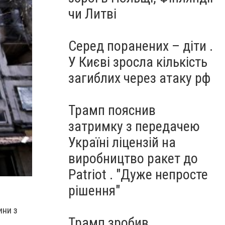
чи Литві
Серед поранених – діти .
У Києві зросла кількість
загиблих через атаку рф
Трамп пояснив
затримку з передачею
Україні ліцензій на
виробництво ракет до
Patriot . "Дуже непросте
рішення"
ини з
Трамп зробив