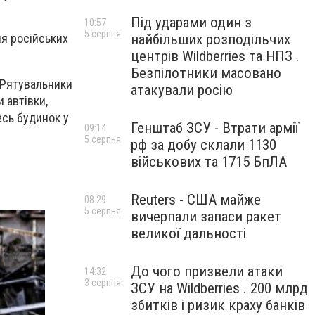
Під ударами один з
10:57
5 серпня
найбільших розподільчих
ня російських
центрів Wildberries та НПЗ .
Безпілотники масовано
. Рятувальники
атакували росію
 автівки,
есь будинок у
Генштаб ЗСУ - Втрати армії
09:14
5 серпня
рф за добу склали 1130
військових та 1715 БпЛА
Reuters - США майже
08:29
5 серпня
вичерпали запаси ракет
великої дальності
До чого призвели атаки
14:32
3 серпня
ЗСУ на Wildberries . 200 млрд
збитків і ризик краху банків