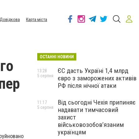
Довідкова
Карта міста
ОСТАННІ НОВИНИ
го
ЄС дасть Україні 1,4 млрд
13:28
5 серпня
євро з заморожених активів
пер
РФ після нічної атаки
Від сьогодні Чехія припиняє
11:17
5 серпня
надавати тимчасовий
захист
військовозобов’язаним
українцям
зруйновано