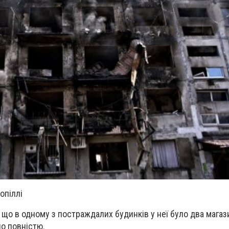
опіллі
 що в одному з постраждалих будинків у неї було два магаз
ло повністю.