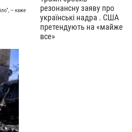
резонансну заяву про
іло", — каже
українські надра . США
претендують на «майже
все»