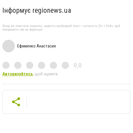
Інформує regionews.ua
Якщо ви помітили помилку, виділіть необхідний текст і натисніть Ctrl + Enter, щоб
повідомити про це редакцію
Ефименко Анастасия
0,0
Авторизуйтесь
, щоб оцінити