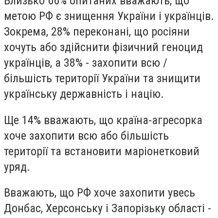
Близько 66% опитаних вважають, що
метою РФ є знищення України і українців.
Зокрема, 28% переконані, що росіяни
хочуть або здійснити фізичний геноцид
українців, а 38% - захопити всю /
більшість території України та знищити
українську державність і націю.
Ще 14% вважають, що країна-агресорка
хоче захопити всю або більшість
території та встановити маріонетковий
уряд.
Вважають, що РФ хоче захопити увесь
Донбас, Херсонську і Запорізьку області -