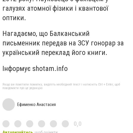
галузях атомної фізики і квантової
оптики.
Нагадаємо, що Балканський
письменник передав на ЗСУ гонорар за
український переклад його книги.
Інформує shotam.info
Якщо ви помітили помилку, виділіть необхідний текст і натисніть Ctrl + Enter, щоб
повідомити про це редакцію
Ефименко Анастасия
0,0
Авторизуйтесь
, щоб оцінити