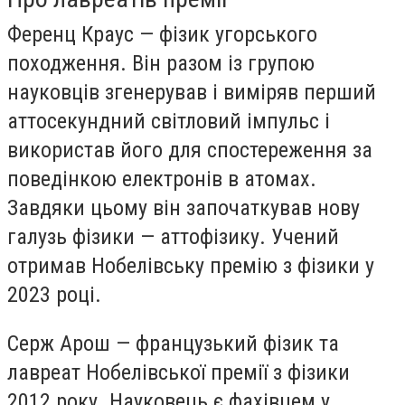
Ференц Краус — фізик угорського
походження. Він разом із групою
науковців згенерував і виміряв перший
аттосекундний світловий імпульс і
використав його для спостереження за
поведінкою електронів в атомах.
Завдяки цьому він започаткував нову
галузь фізики — аттофізику. Учений
отримав Нобелівську премію з фізики у
2023 році.
Серж Арош — французький фізик та
лавреат Нобелівської премії з фізики
2012 року. Науковець є фахівцем у