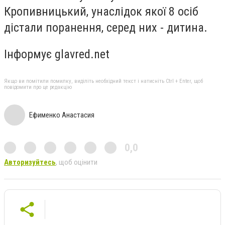
Кропивницький, унаслідок якої 8 осіб
дістали поранення, серед них - дитина.
Інформує glavred.net
Якщо ви помітили помилку, виділіть необхідний текст і натисніть Ctrl + Enter, щоб
повідомити про це редакцію
Ефименко Анастасия
0,0
Авторизуйтесь
, щоб оцінити