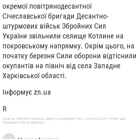
окремої повітрянодесантної
Січеславської бригади Десантно-
штурмових військ Збройних Сил
України звільнили селище Котлине на
покровському напрямку. Окрім цього, на
початку березня Сили оборони відтіснили
окупантів на північ від села Западне
Харківської області.
Інформує zn.ua
R
Якщо ви помітили помилку, виділіть необхідний текст і натисніть Ctrl + Enter, щоб
повідомити про це редакцію