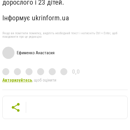
дорослого і 23 дітей.
Інформує ukrinform.ua
Якщо ви помітили помилку, виділіть необхідний текст і натисніть Ctrl + Enter, щоб
повідомити про це редакцію
Ефименко Анастасия
0,0
Авторизуйтесь
, щоб оцінити