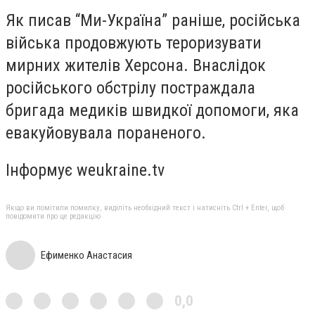
Як писав “Ми-Україна” раніше, російська
війська продовжують тероризувати
мирних жителів Херсона. Внаслідок
російського обстрілу постраждала
бригада медиків швидкої допомоги, яка
евакуйовувала пораненого.
Інформує weukraine.tv
Якщо ви помітили помилку, виділіть необхідний текст і натисніть Ctrl + Enter, щоб
повідомити про це редакцію
Ефименко Анастасия
0,0