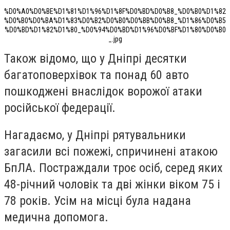
%D0%A0%D0%BE%D1%81%D1%96%D1%8F%D0%BD%D0%B8_%D0%B0%D1%82
%D0%B0%D0%BA%D1%83%D0%B2%D0%B0%D0%BB%D0%B8_%D1%86%D0%B5
%D0%BD%D1%82%D1%80_%D0%94%D0%BD%D1%96%D0%BF%D1%80%D0%B0
_.jpg
Також відомо, що у Дніпрі десятки
багатоповерхівок та понад 60 авто
пошкоджені внаслідок ворожої атаки
російської федерації.
Нагадаємо, у Дніпрі рятувальники
загасили всі пожежі, спричинені атакою
БпЛА. Постраждали троє осіб, серед яких
48-річний чоловік та дві жінки віком 75 і
78 років. Усім на місці була надана
медична допомога.