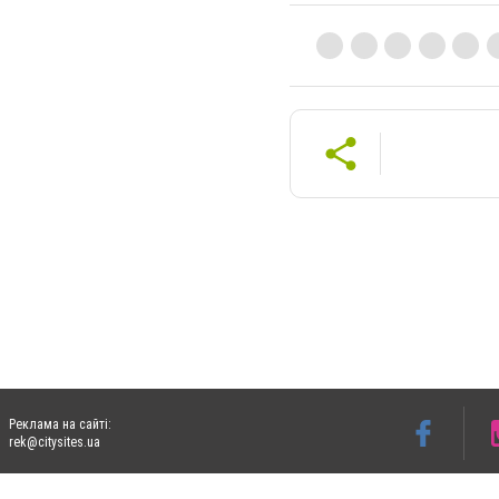
Реклама на сайті:
rek@citysites.ua
Допускається цитування матеріалів без отримання попередньої згоди 05763.com.ua з