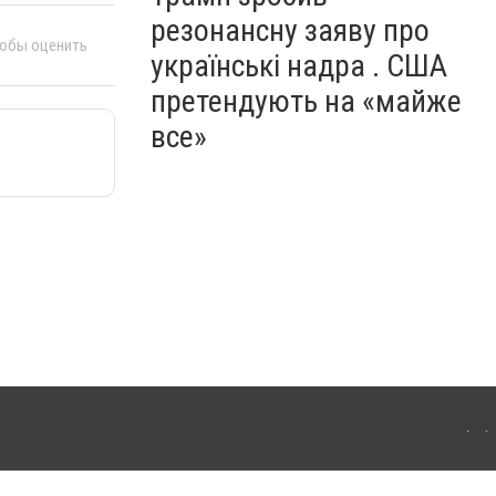
резонансну заяву про
тобы оценить
українські надра . США
претендують на «майже
все»
ергачі. Для інтернет-видань обов'язкове розміщення прямого, відкритого для