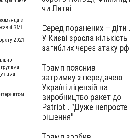
ою країною в
чи Литві
 команди з
Серед поранених – діти .
жавні ЗМІ.
У Києві зросла кількість
вороту 2021
загиблих через атаку рф
ильно
Трамп пояснив
 групами
іщеними
затримку з передачею
Україні ліцензій на
нтернетом і
виробництво ракет до
Patriot . "Дуже непросте
рішення"
Трамп зробив