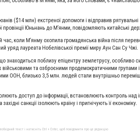
гіоні, особливо в М’янмі, яка, за його словами, є «найслабш
юанів ($14 млн) екстреної допомоги і відправив рятувальні
ої провінції Юньнань до М’янми, повідомляють китайські дер
й час, коли М’янму охопила громадянська війна після пере
ий уряд лауреата Нобелівської премії миру Аун Сан Су Чжі.
, що знаходиться поблизу епіцентру землетрусу, особливо с
ж військовими та озброєними продемократичними групами і
ими ООН, близько 3,5 млн. людей стали внутрішньо перем
олюють доступ до інформації, встановлюють контроль над і
 західні санкції ізолюють країну і пригнічують її економіку.
бхідний текст і натисніть Ctrl + Enter, щоб повідомити про це редакцію