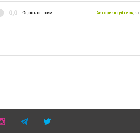
0,0
Оцініть першим
Авторизируйтесь
, ч
а умови розміщення в тексті обов'язкового посилання на 05763.com.ua - Сайт міста Д