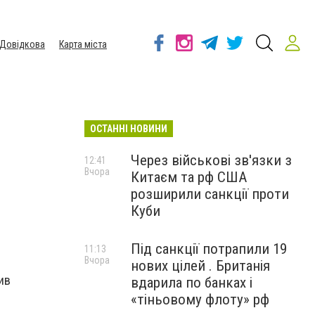
Довідкова
Карта міста
ОСТАННІ НОВИНИ
Через військові зв'язки з
12:41
Вчора
Китаєм та рф США
розширили санкції проти
Куби
Під санкції потрапили 19
11:13
Вчора
нових цілей . Британія
ив
вдарила по банках і
«тіньовому флоту» рф