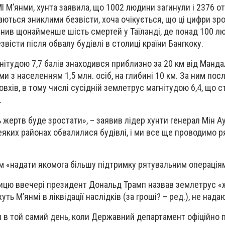
 М’янми, хунта заявила, що 1002 людини загинули і 2376 о
аються зниклими безвісти, хоча очікується, що ці цифри зро
нив щонайменше шість смертей у Таїланді, де понад 100 л
істи після обвалу будівлі в столиці країни Бангкоку.
нітудою 7,7 балів знаходився приблизно за 20 км від Манда
и з населенням 1,5 млн. осіб, на глибині 10 км. За ним пос
вхів, в тому числі сусідній землетрус магнітудою 6,4, що с
.
ь жертв буде зростати», – заявив лідер хунти генерал Мін Ау
еяких районах обвалилися будівлі, і ми все ще проводимо р
ом «надати якомога більшу підтримку рятувальним операція
ницю ввечері президент Дональд Трамп назвав землетрус «
ь М’янмі в ліквідації наслідків (за гроші? – ред.), не нада
я в той самий день, коли Державний департамент офіційно 