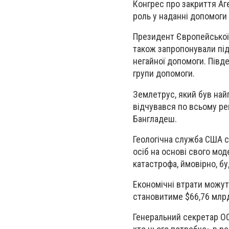
Конгрес про закриття Аг
роль у наданні допомоги 
Президент Європейської 
також запропонували підт
негайної допомоги. Півд
групи допомоги.
Землетрус, який був найп
відчувався по всьому рег
Бангладеш.
Геологічна служба США с
осіб на основі свого мод
катастрофа, ймовірно, 
Економічні втрати можуть
становитиме $66,76 млр
Генеральний секретар ОО