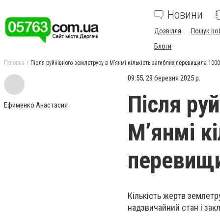
Новини
Дозвілля
Пошук ро
Блоги
Головна
Після руйнівного землетрусу в М’янмі кількість загиблих перевищила 1000
09:55, 29 березня 2025 р.
Після ру
Ефименко Анастасия
М’янмі кі
перевищи
Кількість жертв землетр
надзвичайний стан і закл