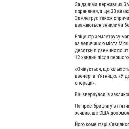
За даними державних ЗМІ
поранення, а ще 30 вваж
Землетрус також спричи
вважаються зниклими безв
Епіцентр землетрусу маг
за величиною міста М’янм
десятки підземних пошто
12 хвилин після першого
«Очікується, що кількіст
ввечері в п’ятницю. «У д
операції».
Він звернувся із заклик
На прес-брифінгу в п’ят
заявив, що США допоможут
Його коментарі з’явилис