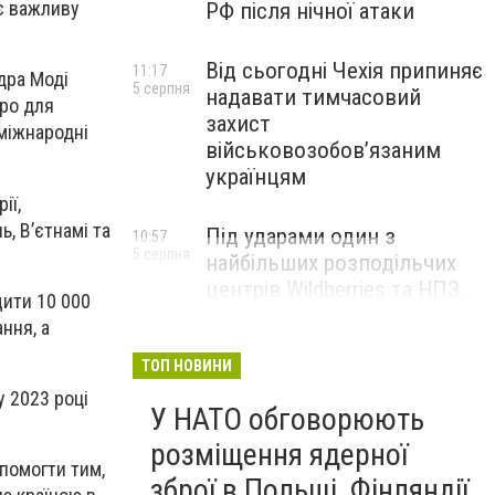
ає важливу
РФ після нічної атаки
Від сьогодні Чехія припиняє
11:17
дра Моді
5 серпня
надавати тимчасовий
вро для
захист
міжнародні
військовозобов’язаним
українцям
ії,
ь, В’єтнамі та
Під ударами один з
10:57
5 серпня
найбільших розподільчих
центрів Wildberries та НПЗ .
щити 10 000
Безпілотники масовано
ння, а
атакували росію
ТОП НОВИНИ
у 2023 році
У НАТО обговорюють
розміщення ядерної
помогти тим,
зброї в Польщі, Фінляндії