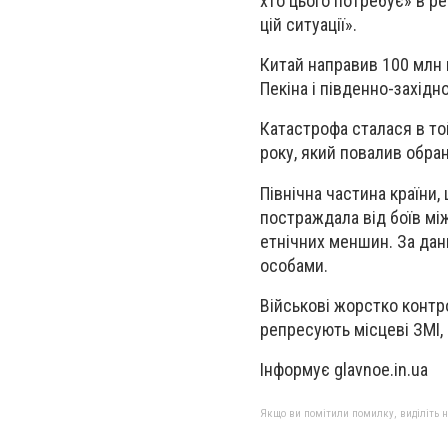
хто цього потребує» в ре
цій ситуації».
Китай направив 100 млн 
Пекіна і південно-західн
Катастрофа сталася в то
року, який повалив обран
Північна частина країни
постраждала від боїв мі
етнічних меншин. За дан
особами.
Військові жорстко контр
репресують місцеві ЗМІ, а
Інформує glavnoe.in.ua
Якщо ви помітили помилку, виділіть нео