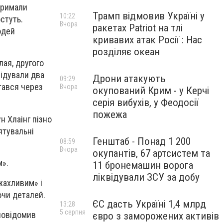
тримали
Трамп відмовив Україні у
10:22
стуть.
Вчора
ракетах Patriot на тлі
юдей
кривавих атак Росії : Нас
розділяє океан
лая, другого
лідували два
Дрони атакують
09:29
тався через
Вчора
окупований Крим - у Керчі
серія вибухів, у Феодосії
пожежа
н Хлаінг пізно
ятувальні
Генштаб - Понад 1 200
08:59
Вчора
окупантів, 67 артсистем та
м».
11 бронемашин ворога
ліквідували ЗСУ за добу
жахливим» і
ючи деталей.
ЄС дасть Україні 1,4 млрд
13:28
5 серпня
повідомив
євро з заморожених активів