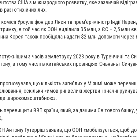
ентства США з міжнародного розвитку, яке зазвичай відігр
в разі стихійних лих.
комісії Урсула фон дер Ляєн та прем’єр-міністр Індії Нарен
римку, в той час як ООН виділила $5 млн, а ЄС – 2,5 млн є
енна Корея також пообіцяла надати $2 млн допомоги через 
отужнішим з часів землетрусу 2023 року в Туреччині та Сир
іону, в тому числі в китайських провінціях Юньнань і Сичуан
прогнозувала, що кількість загиблих у М’янмі може переви
елювання, оскільки «ймовірні великі жертви і значні руйнува
буде широкомасштабною».
 перевищити ВВП країни, який, за даними Світового банку, 
д.
Н Антоніу Гутерріш заявив, що ООН «мобілізується, щоб до