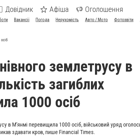
Довідник
Афіша
Оголошення
боти
Вакансії
Погода
Нерухомість
Авто / Мото
Фотозвіти
 осіб
йнівного землетрусу в
лькість загиблих
ла 1000 осіб
усу в М’янмі перевищила 1000 осіб, військовий уряд оголос
икав здавати кров, пише Financial Times.