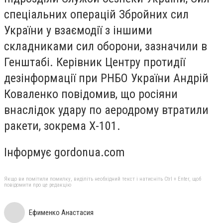
спеціальних операцій Збройних сил
України у взаємодії з іншими
складниками сил оборони, зазначили в
Генштабі. Керівник Центру протидії
дезінформації при РНБО України Андрій
Коваленко повідомив, що росіяни
внаслідок удару по аеродрому втратили
ракети, зокрема Х-101.
Інформує gordonua.com
Якщо ви помітили помилку, виділіть необхідний текст і натисніть Ctrl + Enter, щоб
повідомити про це редакцію
Ефименко Анастасия