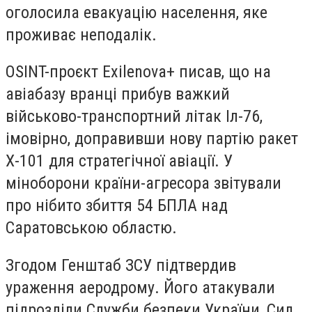
оголосила евакуацію населення, яке
проживає неподалік.
OSINT-проєкт Exilenova+ писав, що на
авіабазу вранці прибув важкий
військово-транспортний літак Іл-76,
імовірно, доправивши нову партію ракет
Х-101 для стратегічної авіації. У
міноборони країни-агресора звітували
про нібито збиття 54 БПЛА над
Саратовською областю.
Згодом Генштаб ЗСУ підтвердив
ураження аеродрому. Його атакували
підрозділи Служби безпеки України, Сил