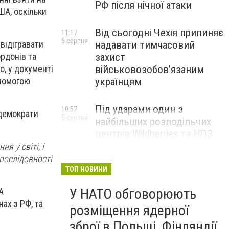
РФ після нічної атаки
ША, оскільки
Від сьогодні Чехія припиняє
11:17
5 серпня
відігравати
надавати тимчасовий
ордонів та
захист
о, у документі
військовозобов’язаним
опомогою
українцям
Під ударами один з
10:57
 демократи
5 серпня
найбільших розподільчих
центрів Wildberries та НПЗ .
Безпілотники масовано
я у світі, і
атакували росію
епослідовності
ТОП НОВИНИ
У НАТО обговорюють
А
ах з РФ, та
розміщення ядерної
зброї в Польщі, Фінляндії