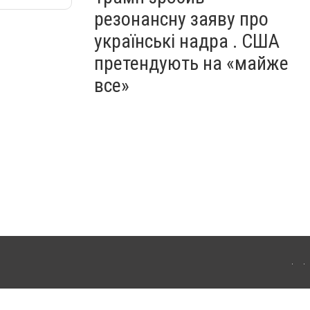
резонансну заяву про
українські надра . США
претендують на «майже
все»
ергачі. Для інтернет-видань обов'язкове розміщення прямого, відкритого для