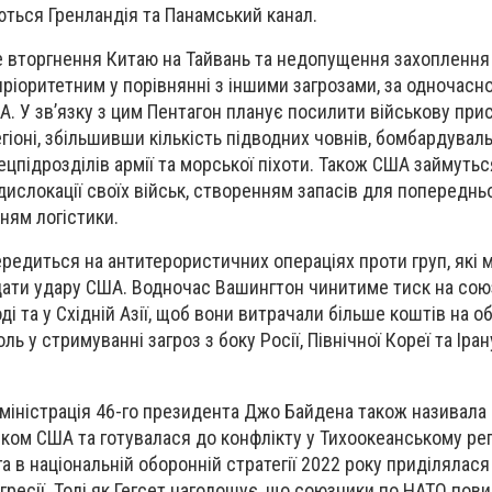
ються Гренландія та Панамський канал.
е вторгнення Китаю на Тайвань та недопущення захоплення
пріоритетним у порівнянні з іншими загрозами, за одночасн
. У зв’язку з цим Пентагон планує посилити військову прис
іоні, збільшивши кількість підводних човнів, бомбардуваль
ецпідрозділів армії та морської піхоти. Також США займуть
дислокації своїх військ, створенням запасів для попереднь
ням логістики.
ередиться на антитерористичних операціях проти груп, які 
дати удару США. Водночас Вашингтон чинитиме тиск на сою
ді та у Східній Азії, щоб вони витрачали більше коштів на о
ь у стримуванні загроз з боку Росії, Північної Кореї та Іран
міністрація 46-го президента Джо Байдена також називала
ом США та готувалася до конфлікту у Тихоокеанському регі
га в національній оборонній стратегії 2022 року приділялас
агресії. Тоді як Гегсет наголошує, що союзники по НАТО пови