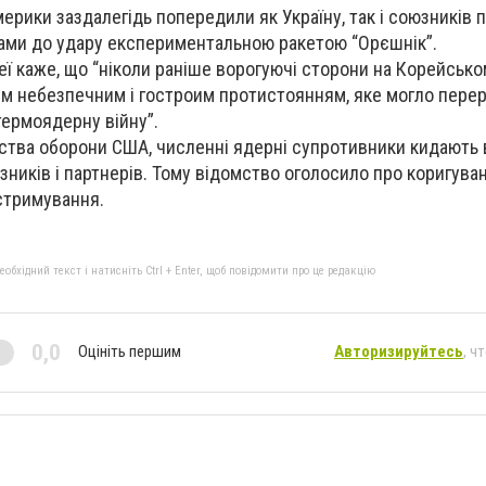
ерики заздалегідь попередили як Україну, так і союзників 
ками до удару експериментальною ракетою “Орєшнік”.
реї каже, що “ніколи раніше ворогуючі сторони на Корейсько
им небезпечним і гостроим протистоянням, яке могло пере
термоядерну війну”.
ства оборони США, численні ядерні супротивники кидають
зників і партнерів. Тому відомство оголосило про коригува
 стримування.
бхідний текст і натисніть Ctrl + Enter, щоб повідомити про це редакцію
0,0
Оцініть першим
Авторизируйтесь
, ч