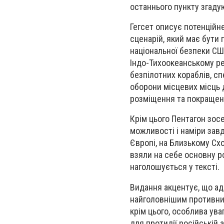
останнього пункту згаду
Гегсет описує потенційн
сценарій, який має бути 
національної безпеки США
Індо-Тихоокеанському рег
безпілотних кораблів, сп
оборони місцевих місць 
розміщення та покращен
Крім цього Пентагон зос
можливості і наміри зав
Європі, на Близькому Схо
взяли на себе основну рол
наголошується у тексті.
Видання акцентує, що ад
найголовнішим противник
крім цього, особлива ува
для протидії російській 