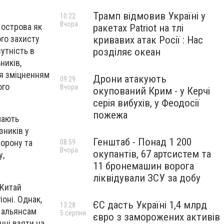
Трамп відмовив Україні у
10:22
Вчора
 острова як
ракетах Patriot на тлі
ого захисту
кривавих атак Росії : Нас
утність в
розділяє океан
ників,
ся зміцненням
Дрони атакують
09:29
ого
Вчора
окупований Крим - у Керчі
серія вибухів, у Феодосії
пожежа
мають
зників у
Генштаб - Понад 1 200
борону та
08:59
Вчора
окупантів, 67 артсистем та
у,
11 бронемашин ворога
ліквідували ЗСУ за добу
 Китай
оні. Однак,
ЄС дасть Україні 1,4 млрд
13:28
я альянсам
5 серпня
євро з заморожених активів
нні взяти на