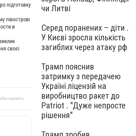
про підготовку
чи Литві
му півострові
Серед поранених – діти .
рости в
У Києві зросла кількість
 виклик
загиблих через атаку рф
ння своєї
Трамп пояснив
затримку з передачею
Україні ліцензій на
виробництво ракет до
тобы оценить
Patriot . "Дуже непросте
рішення"
Трамп зробив