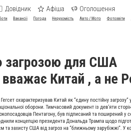
Довідник
Афіша
Оголошення
боти
Вакансії
Погода
Нерухомість
Авто / Мото
Фотозвіти
ю загрозою для США
 вважає Китай , а не Р
 Гегсет охарактеризував Китай як “єдину постійну загрозу”
аціональної оборони. Тимчасовий документ із дев’яти сторі
окопосадовців Пентагону, був підписаний та поширений у с
юднили концепцію президента Дональда Трампа щодо підго
єм та захисту США від загроз на “ближньому зарубіжжі”. У к