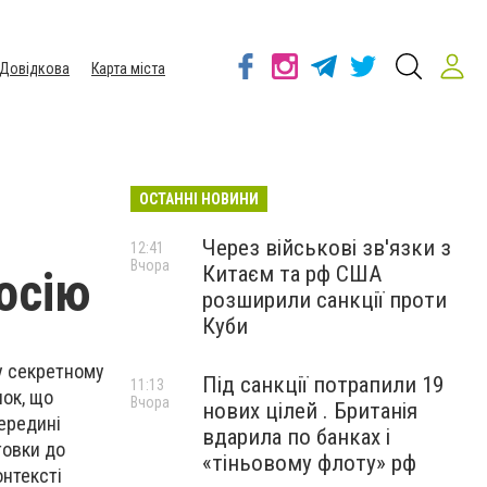
Довідкова
Карта міста
ОСТАННІ НОВИНИ
Через військові зв'язки з
12:41
Вчора
Китаєм та рф США
осію
розширили санкції проти
Куби
 у секретному
Під санкції потрапили 19
11:13
нок, що
Вчора
нових цілей . Британія
ередині
вдарила по банках і
товки до
«тіньовому флоту» рф
онтексті