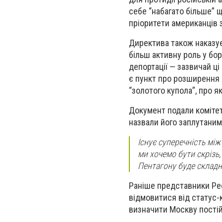
себе “набагато більше” 
пріоритети американців 
Директива також наказує
більш активну роль у бор
депортації — зазвичай ці
є пункт про розширення
“золотого купола”, про я
Документ подали комітета
назвали його заплутаним
Існує суперечність між
ми хочемо бути скрізь, 
Пентагону буде складн
Раніше представники Рес
відмовитися від статус-к
визначити Москву постій