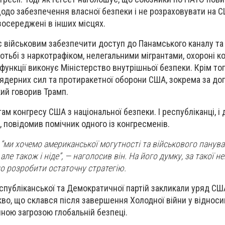
щодо забезпечення власної безпеки і не розраховувати на С
зосереджені в інших місцях.
 військовим забезпечити доступ до Панамського каналу та 
отьбі з наркотрафіком, нелегальними мігрантами, охороні к
 функції виконує Міністерство внутрішньої безпеки. Крім тог
 ядерних сил та протиракетної оборони США, зокрема за д
кий говорив Трамп.
м конгресу США з національної безпеки. І республіканці, і
, повідомив помічник одного із конгресменів.
 “ми хочемо американської могутності та військового пануванн
але також і ніде”, — наголосив він. На його думку, за такої н
о розробити остаточну стратегію.
публіканської та Демократичної партій закликали уряд СШ
во, що склався після завершення Холодної війни у ​​відносин
ною загрозою глобальній безпеці.