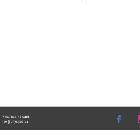
Реклама на сайті:
rek@citysites.ua
Допускається цитування матеріалів без отримання попередньої згоди 05763.com.ua з