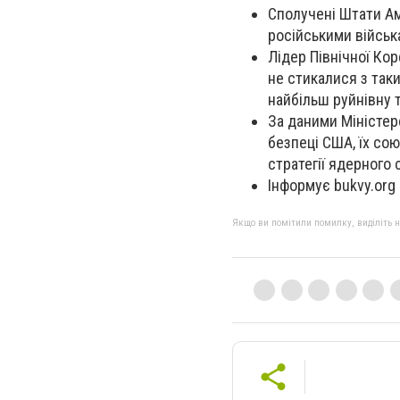
Сполучені Штати Ам
російськими війсь
Лідер Північної Ко
не стикалися з так
найбільш руйнівну 
За даними Міністер
безпеці США, їх сою
стратегії ядерного
Інформує bukvy.org
Якщо ви помітили помилку, виділіть нео