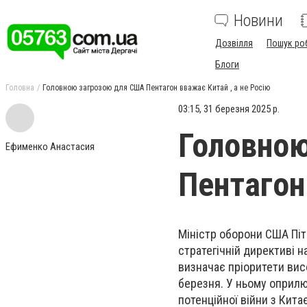
Новини
Дозвілля
Пошук ро
Блоги
Головна
Головною загрозою для США Пентагон вважає Китай , а не Росію
03:15, 31 березня 2025 р.
Головно
Ефименко Анастасия
Пентагон
Міністр оборони США Піт
стратегічній директиві н
визначає пріоритети вис
березня. У ньому оприл
потенційної війни з Кита