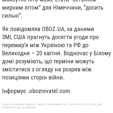
мирним літом" для Німеччини, "досить
сильні".
Як повідомляв OBOZ.UA, за даними
ЗМІ, США прагнуть досягти угоди про
перемир'я між Україною та РФ до
Великодня – 20 квітня. Водночас у Білому
домі розуміють, що терміни можуть
зміститися з огляду на розрив між
позиціями сторін війни.
Інформує .obozrevatel.com
Якщо ви помітили помилку, виділіть необхідний текст і натисніть Ctrl + Enter, щоб
повідомити про це редакцію