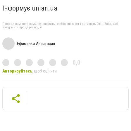
Інформує unian.ua
Якщо ви помітили помилку, виділіть необхідний текст і натисніть Ctrl + Enter, щоб
повідомити про це редакцію
Ефименко Анастасия
0,0
Авторизуйтесь
, щоб оцінити