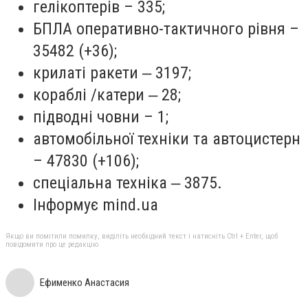
гелікоптерів – 335;
БПЛА оперативно-тактичного рівня –
35482 (+36);
крилаті ракети ‒ 3197;
кораблі /катери ‒ 28;
підводні човни – 1;
автомобільної техніки та автоцистерн
– 47830 (+106);
спеціальна техніка ‒ 3875.
Інформує mind.ua
Якщо ви помітили помилку, виділіть необхідний текст і натисніть Ctrl + Enter, щоб
повідомити про це редакцію
Ефименко Анастасия