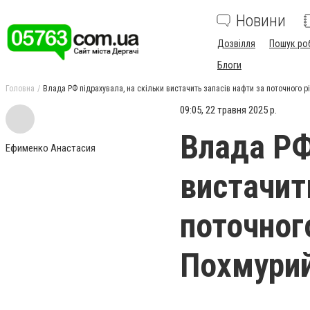
Новини
Дозвілля
Пошук ро
Блоги
Головна
Влада РФ підрахувала, на скільки вистачить запасів нафти за поточного рі
09:05, 22 травня 2025 р.
Влада РФ
Ефименко Анастасия
вистачит
поточног
Похмурий