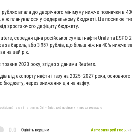
в рублях впала до дворічного мінімуму нижче позначки в 40
е, ніж планувалося у федеральному бюджеті. Це посилює ти
є від зростаючого дефіциту бюджету.
uters, середня ціна російської суміші нафти Urals та ESPO 
а за барель, або 3 987 рублів, що більш ніж на 40% нижче за
ав на цей рік.
травня 2023 року, згідно з даними Reuters.
дів від експорту нафти і газу на 2025−2027 роки, основног
 бюджету, через зниження цін на нафту.
бхідний текст і натисніть Ctrl + Enter, щоб повідомити про це редакцію
0,0
Оцініть першим
Авторизируйтесь
, ч