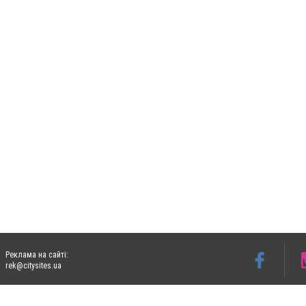
Реклама на сайті:
rek@citysites.ua
Допускається цитування матеріалів без отримання попередньої згоди 05763.com.ua з