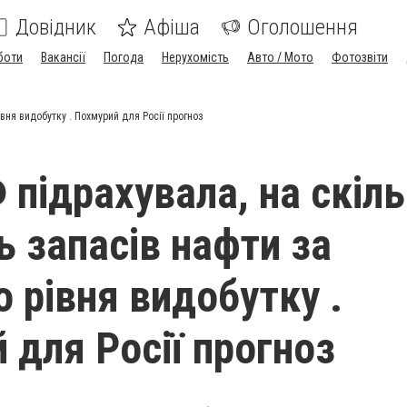
Довідник
Афіша
Оголошення
боти
Вакансії
Погода
Нерухомість
Авто / Мото
Фотозвіти
вня видобутку . Похмурий для Росії прогноз
 підрахувала, на скіл
ь запасів нафти за
о рівня видобутку .
 для Росії прогноз