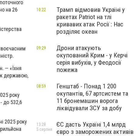
 поточного
Трамп відмовив Україні у
но на 26
10:22
ракетах Patriot на тлі
кривавих атак Росії : Нас
ністерства
розділяє океан
Дрони атакують
 своєчасним
09:29
окупований Крим - у Керчі
ністр.
серія вибухів, у Феодосії
н. — «Їхня
пожежа
як державою,
Генштаб - Понад 1 200
08:59
окупантів, 67 артсистем та
2025 року
11 бронемашин ворога
- до 532,6
ліквідували ЗСУ за добу
ні 2025 року
ЄС дасть Україні 1,4 млрд
13:28
 трильйона
5 серпня
євро з заморожених активів