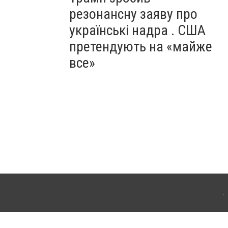
резонансну заяву про
українські надра . США
претендують на «майже
все»
ергачі. Для інтернет-видань обов'язкове розміщення прямого, відкритого для