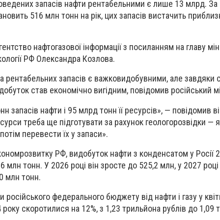
 доведених запасів нафти рентабельними є лише 13 млрд. За
ановить 516 млн тонн на рік, цих запасів вистачить приблиз
гентство нафтогазової інформації з посиланням на главу мі
кології РФ Олександра Козлова.
на рентабельних запасів є важковидобувними, але завдяки
добуток став економічно вигідним, повідомив російський мі
нн запасів нафти і 95 млрд тонн її ресурсів», — повідомив ві
ресурси треба ще підготувати за рахунок геологорозвідки — 
и потім перевести їх у запаси».
кономрозвитку РФ, видобуток нафти з конденсатом у Росії 
 млн тонн. У 2026 році він зросте до 525,2 млн, у 2027 році 
40 млн тонн.
 російського федерального бюджету від нафти і газу у квіт
 року скоротилися на 12%, з 1,23 трильйона рублів до 1,09