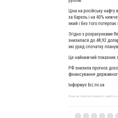
рублів.
Ціна на російську нафту 
за барель і на 40% нижч
який і без того потерпа
Згідно з розрахунками Re
знизилася до 48,92 долар
які уряд спочатку планув
Це найнижчий показник з 
РФ знизила прогноз дохо
фінансування державного
Інформує biz.nv.ua
Якщо ви помітили помилку, виділіть нео