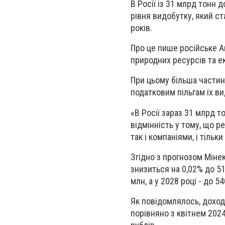
В Росії із 31 млрд тонн
рівня видобутку, який ст
років.
Про це пише російське А
природних ресурсів та е
При цьому більша части
податковим пільгам їх ви
«
В Росії зараз 31 млрд то
відмінність у тому, що 
так і компаніями, і тільк
Згідно з прогнозом Міне
знизиться на 0,02% до 516
млн, а у 2028 році - до 5
Як повідомлялось, доходи
порівняно з квітнем 2024