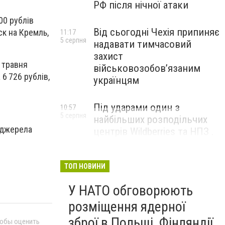
РФ після нічної атаки
00 рублів
Від сьогодні Чехія припиняє
ск на Кремль,
11:17
5 серпня
надавати тимчасовий
захист
2 травня
військовозобов’язаним
 6 726 рублів,
українцям
Під ударами один з
10:57
5 серпня
найбільших розподільчих
о джерела
центрів Wildberries та НПЗ .
Безпілотники масовано
атакували росію
ТОП НОВИНИ
У НАТО обговорюють
розміщення ядерної
зброї в Польщі, Фінляндії
тобы оценить