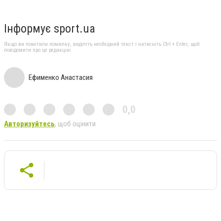
Інформує sport.ua
Якщо ви помітили помилку, виділіть необхідний текст і натисніть Ctrl + Enter, щоб
повідомити про це редакцію
Ефименко Анастасия
0,0
Авторизуйтесь
, щоб оцінити