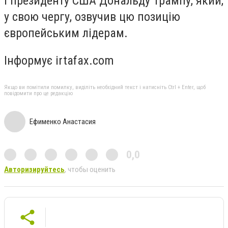
і президенту США Дональду Трампу, який,
у свою чергу, озвучив цю позицію
європейським лідерам.
Інформує irtafax.com
Якщо ви помітили помилку, виділіть необхідний текст і натисніть Ctrl + Enter, щоб
повідомити про це редакцію
Ефименко Анастасия
0,0
Авторизируйтесь
, чтобы оценить