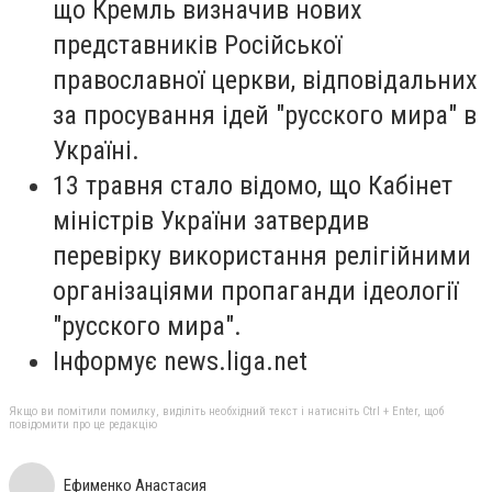
що Кремль визначив нових
представників Російської
православної церкви, відповідальних
за просування ідей "русского мира" в
Україні.
13 травня стало відомо, що Кабінет
міністрів України затвердив
перевірку використання релігійними
організаціями пропаганди ідеології
"русского мира".
Інформує news.liga.net
Якщо ви помітили помилку, виділіть необхідний текст і натисніть Ctrl + Enter, щоб
повідомити про це редакцію
Ефименко Анастасия