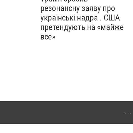
резонансну заяву про
українські надра . США
претендують на «майже
все»
ергачі. Для інтернет-видань обов'язкове розміщення прямого, відкритого для