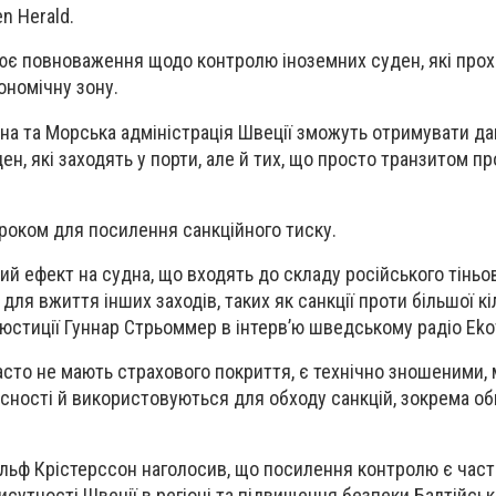
n Herald.
ює повноваження щодо контролю іноземних суден, які прохо
ономічну зону.
на та Морська адміністрація Швеції зможуть отримувати да
н, які заходять у порти, але й тих, що просто транзитом п
роком для посилення санкційного тиску.
й ефект на судна, що входять до складу російського тіньо
 для вжиття інших заходів, таких як санкції проти більшої кі
 юстиції Гуннар Стрьоммер в інтерв’ю шведському радіо Eko
часто не мають страхового покриття, є технічно зношеними,
сності й використовуються для обходу санкцій, зокрема о
 Ульф Крістерссон наголосив, що посилення контролю є ча
сутності Швеції в регіоні та підвищення безпеки Балтійськ