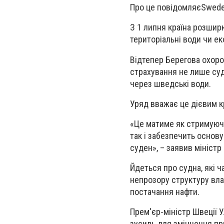
Про це
повідомляє
Swede
З 1 липня країна розшир
територіальні води чи ек
Відтепер Берегова охоро
страхування не лише суде
через шведські води.
Уряд вважає це дієвим к
«Це матиме як стримуючи
так і забезпечить основу
суден», – заявив міністр
Йдеться про судна, які 
непрозору структуру вла
постачання нафти.
Прем'єр-міністр Швеції
зусиль для зміцнення при