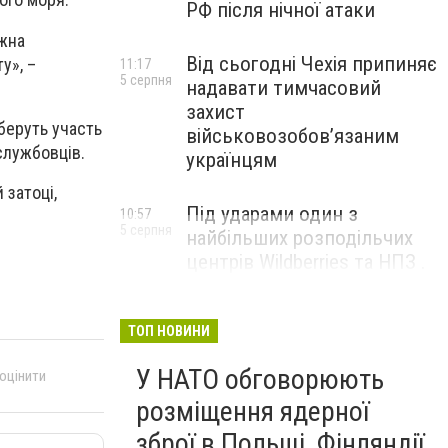
РФ після нічної атаки
ожна
Від сьогодні Чехія припиняє
у», –
11:17
5 серпня
надавати тимчасовий
захист
беруть участь
військовозобов’язаним
ослужбовців.
українцям
 затоці,
Під ударами один з
10:57
5 серпня
найбільших розподільчих
центрів Wildberries та НПЗ .
Безпілотники масовано
атакували росію
ТОП НОВИНИ
У НАТО обговорюють
 оцінити
розміщення ядерної
зброї в Польщі, Фінляндії