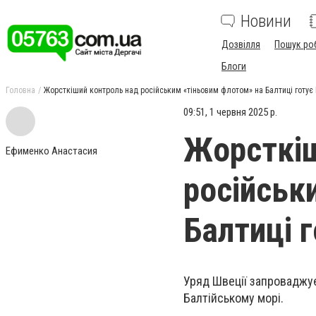
Новини
Дозвілля
Пошук ро
Блоги
Головна
Жорсткіший контроль над російським «тіньовим флотом» на Балтиці готує
09:51, 1 червня 2025 р.
Жорсткіш
Ефименко Анастасия
російськ
Балтиці 
Уряд Швеції запроваджує
Балтійському морі.