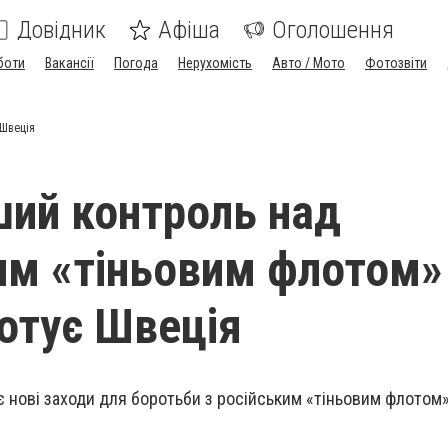
Довідник
Афіша
Оголошення
боти
Вакансії
Погода
Нерухомість
Авто / Мото
Фотозвіти
 Швеція
ий контроль над
им «тіньовим флотом»
готує Швеція
 нові заходи для боротьби з російським «тіньовим флотом»