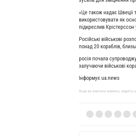
«Це також надає Швеції 
використовувати як основ
підкреслив Крістерссон у
Російські військові роз
понад 20 кораблів, близьк
росія почала супроводжув
залучаючи військові кора
Інформує ua.news
Якщо ви помітили помилку, виділіть нео