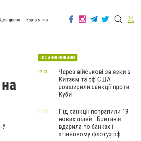
Довідкова
Карта міста
ОСТАННІ НОВИНИ
Через військові зв'язки з
12:41
Китаєм та рф США
 на
розширили санкції проти
Куби
Під санкції потрапили 19
11:13
нових цілей . Британія
, у
вдарила по банках і
«тіньовому флоту» рф