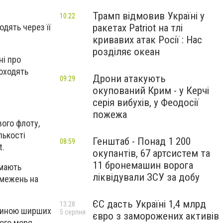
Трамп відмовив Україні у
10:22
ракетах Patriot на тлі
дять через її
кривавих атак Росії : Нас
розділяє океан
ні про
роходять
Дрони атакують
09:29
окупований Крим - у Керчі
серія вибухів, у Феодосії
пожежа
вого флоту,
лькості
Генштаб - Понад 1 200
08:59
t.
окупантів, 67 артсистем та
11 бронемашин ворога
 мають
ліквідували ЗСУ за добу
бмежень на
ЄС дасть Україні 1,4 млрд
13:28
стиною ширших
5 серпня
євро з заморожених активів
ого моря.