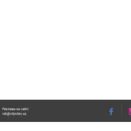
Реклама на сайті:
rek@citysites.ua
Допускається цитування матеріалів без отримання попередньої згоди 05763.com.ua з