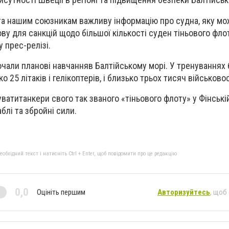
та нашим союзникам важливу інформацію про судна, яку м
у для санкцій щодо більшої кількості суден тіньового флот
 прес-релізі.
почали планові навчанняв Балтійському морі. У тренуваннях 
о 25 літаків і гелікоптерів, і близько трьох тисяч військов
атитанкери свого так званого «тіньового флоту» у Фінській
блі та збройні сили.
бхідний текст і натисніть Ctrl + Enter, щоб повідомити про це редакцію
0,0
Оцініть першим
Авторизуйтесь
, щоб