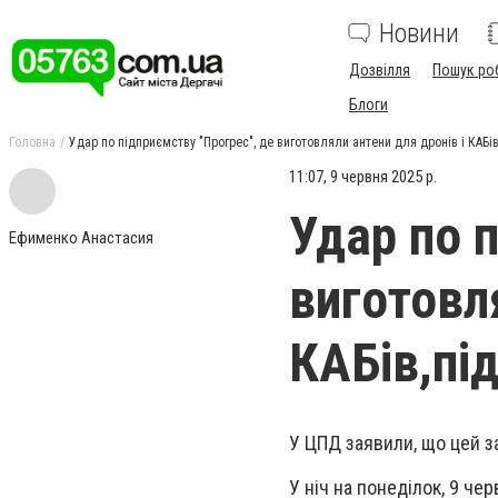
Новини
Дозвілля
Пошук ро
Блоги
Головна
Удар по підприємству "Прогрес", де виготовляли антени для дронів і КАБі
11:07, 9 червня 2025 р.
Удар по 
Ефименко Анастасия
виготовля
КАБів,пі
У ЦПД заявили, що цей 
У ніч на понеділок, 9 че