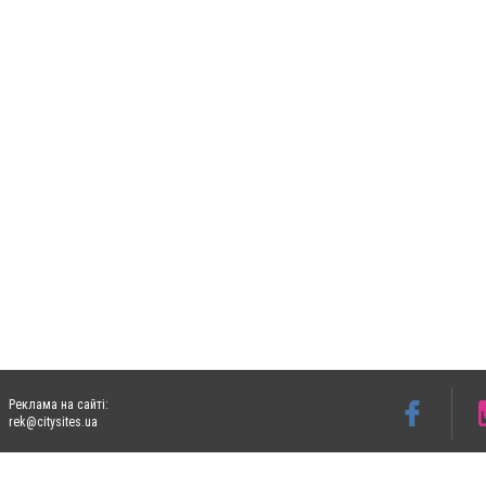
Реклама на сайті:
rek@citysites.ua
Допускається цитування матеріалів без отримання попередньої згоди 05763.com.ua з