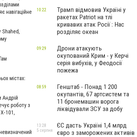
озділами
Трамп відмовив Україні у
10:22
яє навігаційне
ракетах Patriot на тлі
кривавих атак Росії : Нас
розділяє океан
у Shahed,
ому
Дрони атакують
09:29
окупований Крим - у Керчі
Там
серія вибухів, у Феодосії
пожежа
ьох містах:
Генштаб - Понад 1 200
08:59
окупантів, 67 артсистем та
и Андрій
11 бронемашин ворога
ечує роботу з
ліквідували ЗСУ за добу
 Х-101,
ЄС дасть Україні 1,4 млрд
13:28
5 серпня
 "невизначений
євро з заморожених активів