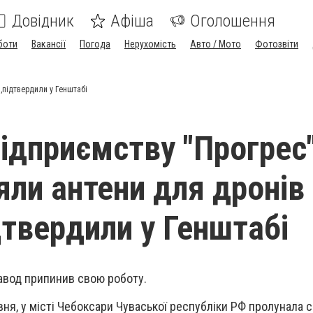
Довідник
Афіша
Оголошення
боти
Вакансії
Погода
Нерухомість
Авто / Мото
Фотозвіти
в,підтвердили у Генштабі
підприємству "Прогрес"
ли антени для дронів 
дтвердили у Генштабі
завод припинив свою роботу.
рвня, у місті Чебоксари Чуваської республіки РФ пролунала с