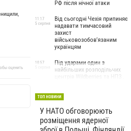
РФ після нічної атаки
 знищили,
Від сьогодні Чехія припиняє
11:17
5 серпня
надавати тимчасовий
захист
військовозобов’язаним
українцям
Під ударами один з
10:57
5 серпня
тобы оценить
найбільших розподільчих
центрів Wildberries та НПЗ .
Безпілотники масовано
атакували росію
ТОП НОВИНИ
У НАТО обговорюють
розміщення ядерної
зброї в Польщі, Фінляндії