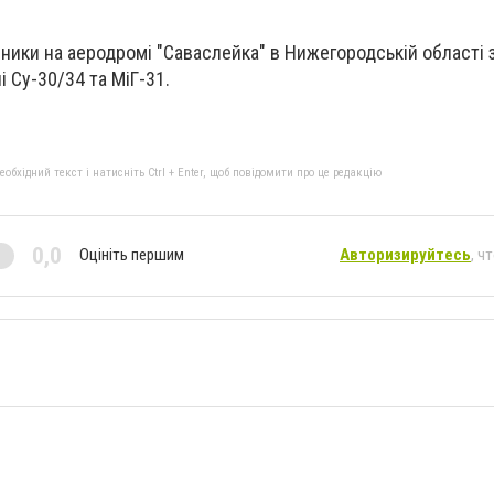
исники на аеродромі "Саваслейка" в Нижегородській області
 Су-30/34 та МіГ-31.
бхідний текст і натисніть Ctrl + Enter, щоб повідомити про це редакцію
0,0
Оцініть першим
Авторизируйтесь
, ч