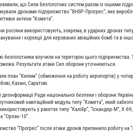
 заявили, що Сили безпілотних систем разом із іншими підр
акували дронами підприємство "ВНІІР-Прогрес", яке виробл
аптивні антени "Комета".
ени росіяни використовують, зокрема, в ударних дронах тип
нування і корекції для керованих авіаційних бомб та в інш
кі безпілотники влучили на територію цього підприємства. 
ожежа. Результати атаки Сил оборони уточнюються.
ли план "Килим" (обмеження на роботу аеропортів) у чотир
ові, Казані, Саратові.
 дезінформації Ради національної безпеки і оборони Україн
путниковий навігаційний модуль типу "Комета", який забезп
користовують у ракетах типу "Калібр", "Іскандер-М", Х-69,
а "Орлан-10".
иємство "Прогрес" після атаки дронів припинило роботу на