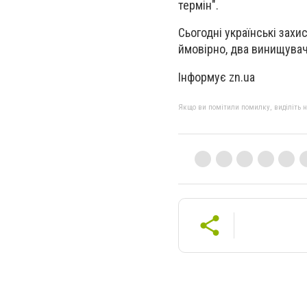
термін".
Сьогодні українські зах
ймовірно, два
винищувачі
Інформує zn.ua
Якщо ви помітили помилку, виділіть нео