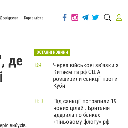
Довідкова
Карта міста
ОСТАННІ НОВИНИ
, де
Через військові зв'язки з
12:41
Китаєм та рф США
і
розширили санкції проти
Куби
Під санкції потрапили 19
11:13
нових цілей . Британія
вдарила по банках і
«тіньовому флоту» рф
ерія вибухів.