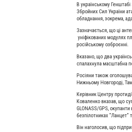
В українському Генштабі
Збройних Сил України ат
обладнання, зокрема, ад
Зазначається, що ці ант
уніфікованих модулях пла
російському озброєнні.
Вказано, що два українсь
спалахнула масштабна п
Росіяни також оголошува
Нижньому Новгороді, Тамб
Керівник Центру протидії
Коваленко вказав, що су
GLONASS/GPS, окупанти ви
безпілотниках "Ланцет" т
Він наголосив, що підпр