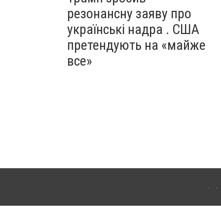
резонансну заяву про
українські надра . США
претендують на «майже
все»
ергачі. Для інтернет-видань обов'язкове розміщення прямого, відкритого для